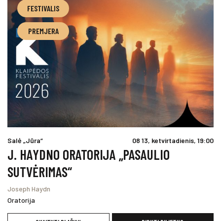
FESTIVALIS
PREMJERA
Salė „Jūra“
08 13, ketvirtadienis, 19:00
J. HAYDNO ORATORIJA „PASAULIO
SUTVĖRIMAS“
Joseph Haydn
Oratorija