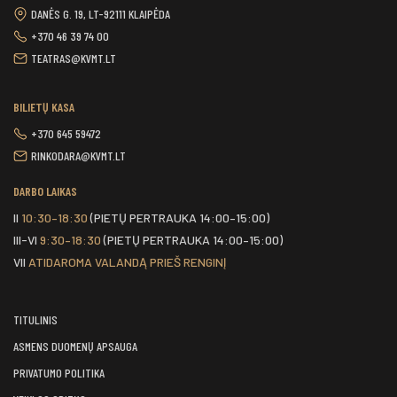
DANĖS G. 19, LT-92111 KLAIPĖDA
+370 46 39 74 00
TEATRAS@KVMT.LT
BILIETŲ KASA
+370 645 59472
RINKODARA@KVMT.LT
DARBO LAIKAS
II
10:30–18:30
(PIETŲ PERTRAUKA 14:00–15:00)
III-VI
9:30–18:30
(PIETŲ PERTRAUKA 14:00–15:00)
VII
ATIDAROMA VALANDĄ PRIEŠ RENGINĮ
TITULINIS
ASMENS DUOMENŲ APSAUGA
PRIVATUMO POLITIKA