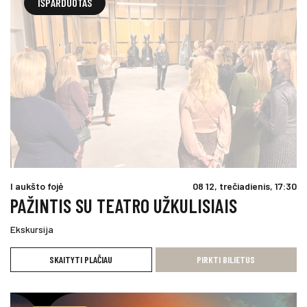
IŠPARDUOTAS
I aukšto fojė
08 12, trečiadienis, 17:30
PAŽINTIS SU TEATRO UŽKULISIAIS
Ekskursija
SKAITYTI PLAČIAU
PIRKTI BILIETUS