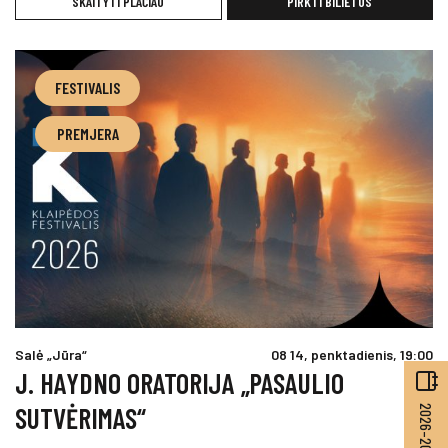
SKAITYTI PLAČIAU
PIRKTI BILIETUS
FESTIVALIS
PREMJERA
Salė „Jūra“
08 14, penktadienis, 19:00
J. HAYDNO ORATORIJA „PASAULIO
SUTVĖRIMAS“