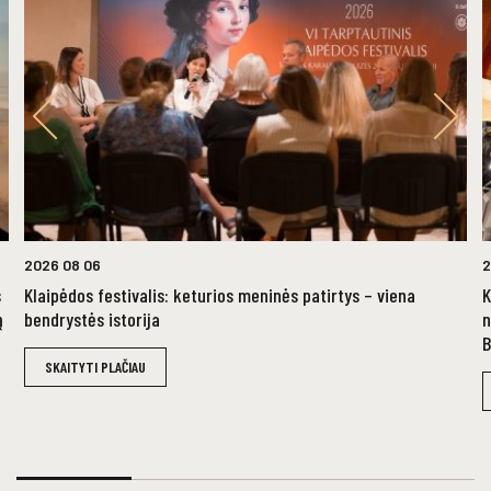
2026 08 06
2
s
Klaipėdos festivalis: keturios meninės patirtys – viena
K
ą
bendrystės istorija
n
B
SKAITYTI PLAČIAU