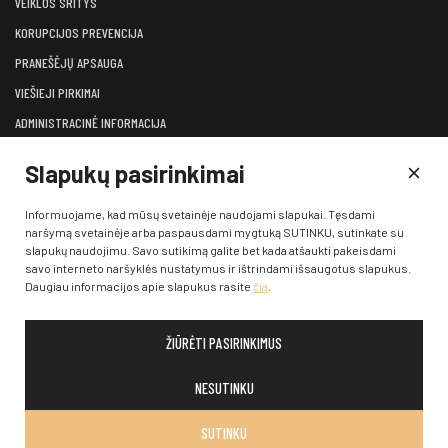
VEIKLOS SRITYS
KORUPCIJOS PREVENCIJA
PRANEŠĖJŲ APSAUGA
VIEŠIEJI PIRKIMAI
ADMINISTRACINĖ INFORMACIJA
LĖŠOS VEIKLAI VIEŠINTI
Slapukų pasirinkimai
ATVIRI DUOMENYS
KONSULTAVIMASIS SU VISUOMENE
Informuojame, kad mūsų svetainėje naudojami slapukai. Tęsdami
naršymą svetainėje arba paspausdami mygtuką SUTINKU, sutinkate su
KONTAKTAI
slapukų naudojimu. Savo sutikimą galite bet kada atšaukti pakeisdami
savo interneto naršyklės nustatymus ir ištrindami išsaugotus slapukus.
Daugiau informacijos apie slapukus rasite
čia
.
ŽIŪRĖTI PASIRINKIMUS
© 2026 Klaipėdos valstybinis muzikinis teatras. Visos teisės
saugomos įstatymų
NESUTINKU
SUTINKU
SPRENDIMAS:
:
W-I.LT