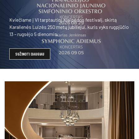
Kviečiame į VI tarptautinį Klaipėdos festivalį, skirtą
Karalienės Luizės 250 metų jubiliejui, kuris vyks rugpjūčio
13 – rugsėjo 5 dienomis.
SUŽINOTI DAUGIAU