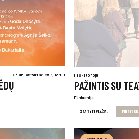
08 06, ketvirtadienis, 18:00
I aukšto fojė
PĖDŲ
PAŽINTIS SU TEA
Ekskursija
SKAITYTI PLAČIAU
PIRKTI BI