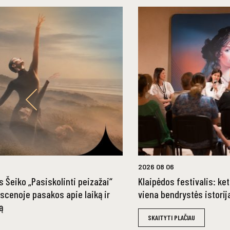
2026 08 06
 Šeiko „Pasiskolinti peizažai“
Klaipėdos festivalis: ke
 scenoje pasakos apie laiką ir
viena bendrystės istorij
ą
SKAITYTI PLAČIAU