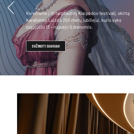
Kviečiame į VI tarptautinį Klaipėdos festivalį, skirtą
Karalienės Luizės 250 metų jubiliejui, kuris vyks
rugpjūčio 13 – rugsėjo 5 dienomis.
SUŽINOTI DAUGIAU