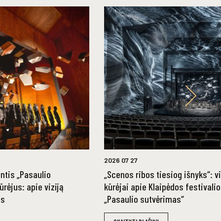
2026 07 27
ntis „Pasaulio
„Scenos ribos tiesiog išnyks“: v
rėjus: apie viziją
kūrėjai apie Klaipėdos festivali
as
„Pasaulio sutvėrimas“