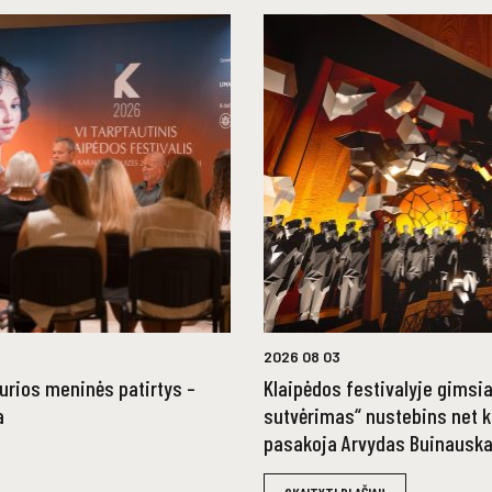
2026 08 03
turios meninės patirtys –
Klaipėdos festivalyje gimsia
a
sutvėrimas“ nustebins net kū
pasakoja Arvydas Buinausk