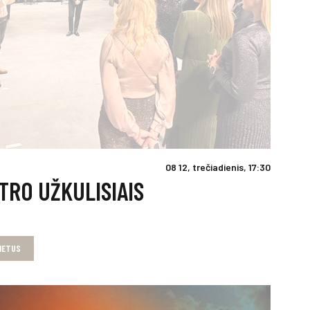
08 12, trečiadienis, 17:30
TRO UŽKULISIAIS
LIETUS