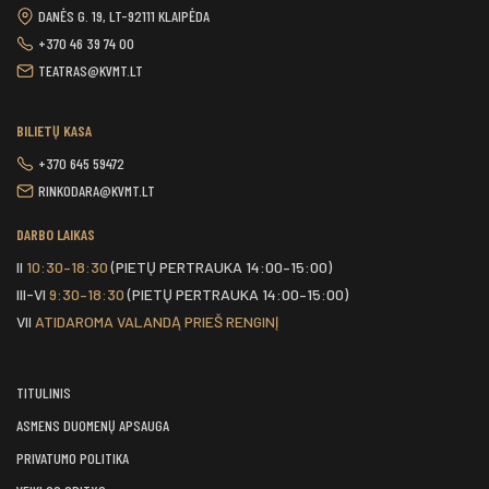
DANĖS G. 19, LT-92111 KLAIPĖDA
+370 46 39 74 00
TEATRAS@KVMT.LT
BILIETŲ KASA
+370 645 59472
RINKODARA@KVMT.LT
DARBO LAIKAS
II
10:30–18:30
(PIETŲ PERTRAUKA 14:00–15:00)
III-VI
9:30–18:30
(PIETŲ PERTRAUKA 14:00–15:00)
VII
ATIDAROMA VALANDĄ PRIEŠ RENGINĮ
TITULINIS
ASMENS DUOMENŲ APSAUGA
PRIVATUMO POLITIKA