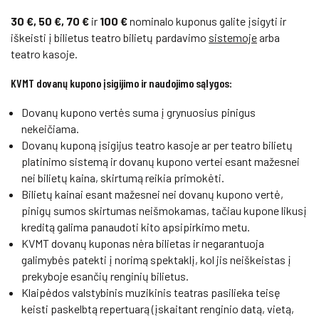
30 €, 50 €, 70 €
ir
100 €
nominalo kuponus galite įsigyti ir
iškeisti į bilietus teatro bilietų pardavimo
sistemoje
arba
teatro kasoje.
KVMT dovanų kupono įsigijimo ir naudojimo sąlygos:
Dovanų kupono vertės suma į grynuosius pinigus
nekeičiama.
Dovanų kuponą įsigijus teatro kasoje ar per teatro bilietų
platinimo sistemą ir dovanų kupono vertei esant mažesnei
nei bilietų kaina, skirtumą reikia primokėti.
Bilietų kainai esant mažesnei nei dovanų kupono vertė,
pinigų sumos skirtumas neišmokamas, tačiau kupone likusį
kreditą galima panaudoti kito apsipirkimo metu.
KVMT dovanų kuponas nėra bilietas ir negarantuoja
galimybės patekti į norimą spektaklį, kol jis neiškeistas į
prekyboje esančių renginių bilietus.
Klaipėdos valstybinis muzikinis teatras pasilieka teisę
keisti paskelbtą repertuarą (įskaitant renginio datą, vietą,