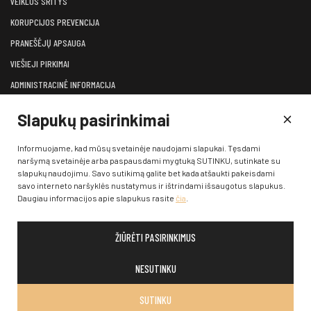
VEIKLOS SRITYS
KORUPCIJOS PREVENCIJA
PRANEŠĖJŲ APSAUGA
VIEŠIEJI PIRKIMAI
ADMINISTRACINĖ INFORMACIJA
LĖŠOS VEIKLAI VIEŠINTI
Slapukų pasirinkimai
ATVIRI DUOMENYS
KONSULTAVIMASIS SU VISUOMENE
Informuojame, kad mūsų svetainėje naudojami slapukai. Tęsdami
naršymą svetainėje arba paspausdami mygtuką SUTINKU, sutinkate su
KONTAKTAI
slapukų naudojimu. Savo sutikimą galite bet kada atšaukti pakeisdami
savo interneto naršyklės nustatymus ir ištrindami išsaugotus slapukus.
Daugiau informacijos apie slapukus rasite
čia
.
ŽIŪRĖTI PASIRINKIMUS
© 2026 Klaipėdos valstybinis muzikinis teatras. Visos teisės
saugomos įstatymų
NESUTINKU
SUTINKU
SPRENDIMAS:
:
W-I.LT