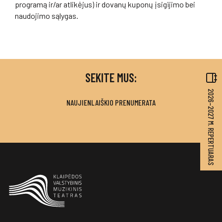
programą ir/ar atlikėjus) ir dovanų kuponų įsigijimo bei
naudojimo sąlygas.
SEKITE MUS:
2026–2027 M. REPERTUARAS
NAUJIENLAIŠKIO PRENUMERATA