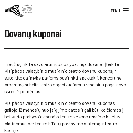
MENU
Dovanų kuponai
Pradžiuginkite savo artimuosius ypatinga dovana! Įteikite
Klaipėdos valstybinio muzikinio teatro
dovanų kuponą
ir
suteikite galimybę patiems pasirinkti spektaklį, koncertinę
programą ar kelis teatro organizuojamus renginius pagal savo
skonį ir pomėgius.
Klaipėdos valstybinio muzikinio teatro dovanų kuponas
galioja 12 mėnesių nuo įsigijimo datos ir gali būti keičiamas į
bet kurio prekyboje esančio teatro sezono renginio bilietus,
platinamus per teatro bilietų pardavimo sistemą ir teatro
kasoje.