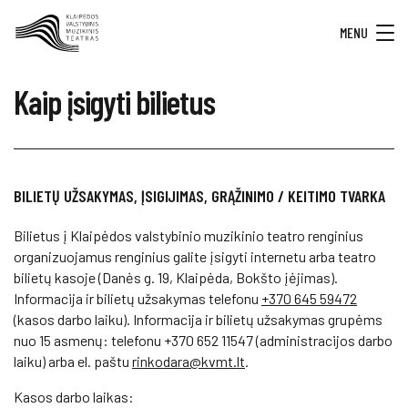
MENU
Kaip įsigyti bilietus
BILIETŲ UŽSAKYMAS, ĮSIGIJIMAS, GRĄŽINIMO / KEITIMO TVARKA
Bilietus į Klaipėdos valstybinio muzikinio teatro renginius
organizuojamus renginius galite įsigyti internetu arba teatro
bilietų kasoje (Danės g. 19, Klaipėda, Bokšto įėjimas).
Informacija ir bilietų užsakymas telefonu
+370 645 59472
(kasos darbo laiku). Informacija ir bilietų užsakymas grupėms
nuo 15 asmenų: telefonu +370 652 11547 (administracijos darbo
laiku) arba el. paštu
rinkodara@kvmt.lt
.
Kasos darbo laikas: