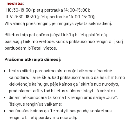
I
nedirba
;
II 10:30–18:30 (pietų pertrauka 14:00–15:00);
III–VI 9:30–18:30 (pietų pertrauka 14:00–15:00);
VII valandą prieš renginį, jei renginys vyksta sekmadienį.
Bilietus taip pat galima įsigyti ir kitų bilietų platintojų
paslaugų teikimo vietose, kurios priklauso nuo renginio, į kurį
parduodami bilietai, vietos.
Prašome atkreipti dėmesį:
teatro bilietų pardavimo sistemoje taikoma dinaminė
kainodara. Tai reiškia, kad priklausomai nuo salės užimtumo
kiekvienoje kainų grupėje kainos gali skirtis nuo nurodytų
pradiniame tarife, tad bilietus siūlome įsigyti iš anksto;
dinaminė kainodara taikoma tik renginiams salėje „Jūra“,
išskyrus renginius vaikams;
naujausias kainas galite matyti paspaudę konkretaus
renginio bilietų pardavimo nuorodą.