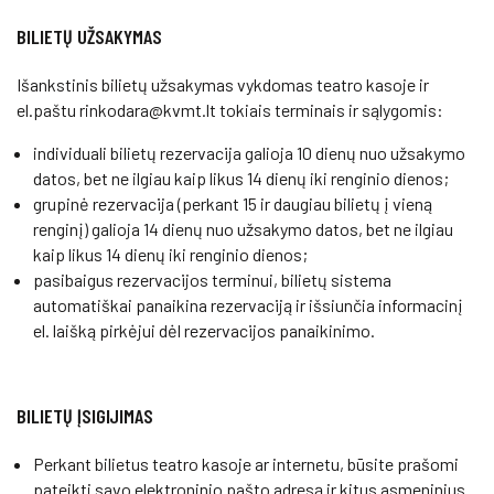
BILIETŲ UŽSAKYMAS
Išankstinis bilietų užsakymas vykdomas teatro kasoje ir
el.paštu rinkodara@kvmt.lt tokiais terminais ir sąlygomis:
individuali bilietų rezervacija galioja 10 dienų nuo užsakymo
datos, bet ne ilgiau kaip likus 14 dienų iki renginio dienos;
grupinė rezervacija (perkant 15 ir daugiau bilietų į vieną
renginį) galioja 14 dienų nuo užsakymo datos, bet ne ilgiau
kaip likus 14 dienų iki renginio dienos;
pasibaigus rezervacijos terminui, bilietų sistema
automatiškai panaikina rezervaciją ir išsiunčia informacinį
el. laišką pirkėjui dėl rezervacijos panaikinimo.
BILIETŲ ĮSIGIJIMAS
Perkant bilietus teatro kasoje ar internetu, būsite prašomi
pateikti savo elektroninio pašto adresą ir kitus asmeninius