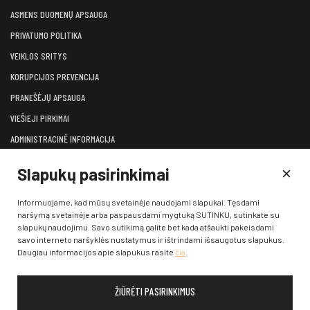
ASMENS DUOMENŲ APSAUGA
PRIVATUMO POLITIKA
VEIKLOS SRITYS
KORUPCIJOS PREVENCIJA
PRANEŠĖJŲ APSAUGA
VIEŠIEJI PIRKIMAI
ADMINISTRACINĖ INFORMACIJA
LĖŠOS VEIKLAI VIEŠINTI
Slapukų pasirinkimai
ATVIRI DUOMENYS
KONSULTAVIMASIS SU VISUOMENE
Informuojame, kad mūsų svetainėje naudojami slapukai. Tęsdami
naršymą svetainėje arba paspausdami mygtuką SUTINKU, sutinkate su
KONTAKTAI
slapukų naudojimu. Savo sutikimą galite bet kada atšaukti pakeisdami
savo interneto naršyklės nustatymus ir ištrindami išsaugotus slapukus.
Daugiau informacijos apie slapukus rasite
čia
.
ŽIŪRĖTI PASIRINKIMUS
© 2026 Klaipėdos valstybinis muzikinis teatras. Visos teisės