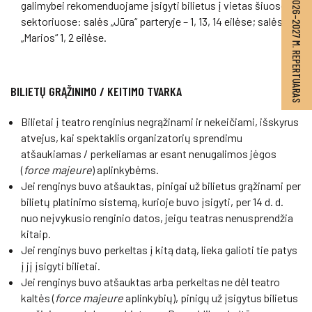
2026–2027 M. REPERTUARAS
galimybei rekomenduojame įsigyti bilietus į vietas šiuose
sektoriuose: salės „Jūra“ parteryje – 1, 13, 14 eilėse; salės
„Marios“ 1, 2 eilėse.
BILIETŲ GRĄŽINIMO / KEITIMO TVARKA
Bilietai į teatro renginius negrąžinami ir nekeičiami, išskyrus
atvejus, kai spektaklis organizatorių sprendimu
atšaukiamas / perkeliamas ar esant nenugalimos jėgos
(
force majeure
) aplinkybėms.
Jei renginys buvo atšauktas, pinigai už bilietus grąžinami per
bilietų platinimo sistemą, kurioje buvo įsigyti, per 14 d. d.
nuo neįvykusio renginio datos, jeigu teatras nenusprendžia
kitaip.
Jei renginys buvo perkeltas į kitą datą, lieka galioti tie patys
į jį įsigyti bilietai.
Jei renginys buvo atšauktas arba perkeltas ne dėl teatro
kaltės (
force majeure
aplinkybių), pinigų už įsigytus bilietus