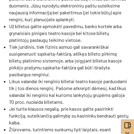
duomenis. Jūsų nurodytu elektroniniu paštu suteiksime
naujausią informaciją bei pakeitimus (jei tokie būtų) apie
renginį, kurį planuojate aplankyti.
Už bilietus galite apmokėti pavedimu, banko kortele arba
grynaisiais pinigais teatro kasoje bei kitose bilietų
platintojų paslaugų teikimo vietose.
Tiek juridinis, tiek fizinis asmuo gali savarankiškai
susigeneruoti sąskaitą-faktūrą, atlikęs bilieto pirkimą
bilietų platinimo sistemoje, arba įsigyjant bilietus kasoje
pirkėjo prašymu sąskaita-faktūra gali būti išrašyta
pasibaigus renginiui.
Likus valandai iki renginio bilietai teatro kasoje parduodami
tik į tos dienos renginį. Pašome atkreipti dėmesį, kad likus
valandai iki renginio kai kurioms lankytojų grupėms galioja
70 proc. nuolaida bilietams.
Jei turite klausos negalią, prie kasos galite pasirinkti
funkciją, suteikiančią galimybę su kasininku bendrauti gestų
kalba.
Žiūrovams, turintiems sunkumų lipti laiptais, esant