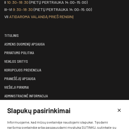
II
10:30–18:30
(PIETŲ PERTRAUKA 14:00–15:00)
III-VI
9:30–18:30
(PIETŲ PERTRAUKA 14:00–15:00)
VII
ATIDAROMA VALANDĄ PRIEŠ RENGINĮ
TITULINIS
ASMENS DUOMENŲ APSAUGA
PRIVATUMO POLITIKA
VEIKLOS SRITYS
KORUPCIJOS PREVENCIJA
PRANEŠĖJŲ APSAUGA
VIEŠIEJI PIRKIMAI
ADMINISTRACINĖ INFORMACIJA
LĖŠOS VEIKLAI VIEŠINTI
Slapukų pasirinkimai
ATVIRI DUOMENYS
KONSULTAVIMASIS SU VISUOMENE
Informuojame, kad mūsų svetainėje naudojami slapukai. Tęsdami
naršymą svetainėje arba paspausdami mygtuką SUTINKU, sutinkate su