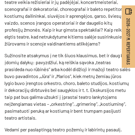
teatre veikia režisieriai ir jų padėjėjai, koncertmeisteriai,
scenografai ir dekoratoriai, choreografai ir baleto repetitoriai,
kostiumų dailininkai, siuvėjos ir aprengėjos, garso, šviesų,
2026–2027 M. REPERTUARAS
vaizdo, scenos įrangos operatoriai ir dar daugelio kitų
profesijų žmonės. Kaip ir kur gimsta spektakliai? Kaip reikia
elgtis teatre, kad netrukdytume kitiems salėje susirinkusiems
žiūrovams ir scenoje vaidinantiems atlikėjams?
Sužinosite atsakymus į ne tik šiuos klausimus, bet ir daug kitų
įdomių dalykų: pavyzdžiui, ką reiškia sąvoka „teatras
prasideda nuo rūbinės“ arba kodėl didžioji ir mažoji teatro salės
buvo pavadintos „Jūra“ ir „Marios“, kiek metrų žemiau jūros
lygio buvo įrengtos orkestro, choro, baleto studijos, kostiumų
ir dekoracijų dirbtuvės bei saugyklos ir t. t. Ekskursijos metu
taip pat bus galima užsukti į įprastai teatro lankytojams
neįžengiamas vietas – „orkestrinę“, „grimerinę“, „kostiuminę“,
pasimatuoti peruką ar kostiumą ir bent trumpam pasijusti
teatro artistais.
Vedami per paslaptingą teatro požemių ir labirintų pasaulį,