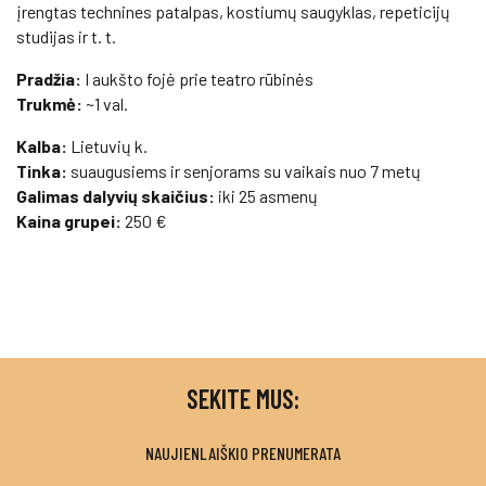
įrengtas technines patalpas, kostiumų saugyklas, repeticijų
studijas ir t. t.
Pradžia:
I aukšto fojė prie teatro rūbinės
Trukmė:
~1 val.
Kalba:
Lietuvių k.
Tinka:
suaugusiems ir senjorams su vaikais nuo 7 metų
Galimas dalyvių skaičius:
iki 25 asmenų
Kaina grupei:
250 €
SEKITE MUS:
NAUJIENLAIŠKIO PRENUMERATA