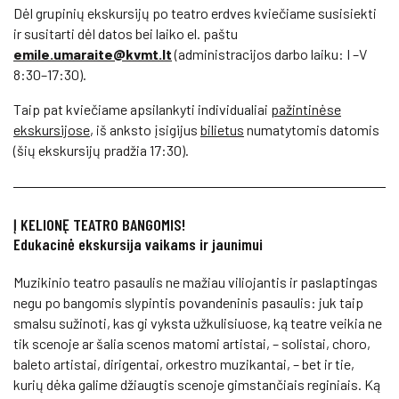
Dėl grupinių ekskursijų po teatro erdves kviečiame susisiekti
ir susitarti dėl datos bei laiko el. paštu
emile.umaraite@kvmt.lt
(administracijos darbo laiku: I –V
8:30–17:30).
Taip pat kviečiame apsilankyti individualiai
pažintinėse
ekskursijose
, iš anksto įsigijus
bilietus
numatytomis datomis
(šių ekskursijų pradžia 17:30).
Į KELIONĘ TEATRO BANGOMIS!
Edukacinė ekskursija vaikams ir jaunimui
Muzikinio teatro pasaulis ne mažiau viliojantis ir paslaptingas
negu po bangomis slypintis povandeninis pasaulis: juk taip
smalsu sužinoti, kas gi vyksta užkulisiuose, ką teatre veikia ne
tik scenoje ar šalia scenos matomi artistai, – solistai, choro,
baleto artistai, dirigentai, orkestro muzikantai, – bet ir tie,
kurių dėka galime džiaugtis scenoje gimstančiais reginiais. Ką