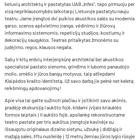
lietuvių architektų ir pastatytas UAB „Infes“, tapo pirmuoju per
visą nepriklausomybės laikotarpį Lietuvoje pastatytu nauju
teatru. Jame įrengtos dvi puikios akustikos salės su modernia
garso, scenos apšvietimo įranga, vėdinimo ir žiūrovų
informavimo sistemomis, repeticijų studijos, kostiumų ir
dekoracijų saugyklos. Teatras pritaikytas žmonėms su
judėjimo, regos, klausos negalia.
Salių ir kitų erdvių interjerą kūrę architektai bei akustikos
specialistai pastato sienoms, grindims ir luboms panaudojo
molio, smėlio ir jūros bangų motyvus, taip atliepdami
Klaipėdos krašto identitetą. Už savo darbą jie pelnė net keletą
reikšmingų apdovanojimų!
Apie visa tai galite sužinoti plačiau ir įsitikinti savo akimis,
pradėję ekskursiją I aukšto fojė, kildami įvijais kriauklės
formos laiptais į II aukšto fojė, apsilankę rekonstruotame
teatro pastate per tris aukštus įrengtoje kavinėje su
išsaugotu originalaus dizaino sietynu, užsukę į didžiąją ir
mažąją sales, liftu nusileidę į 12 metrų žemiau jūros lygio rūsyje