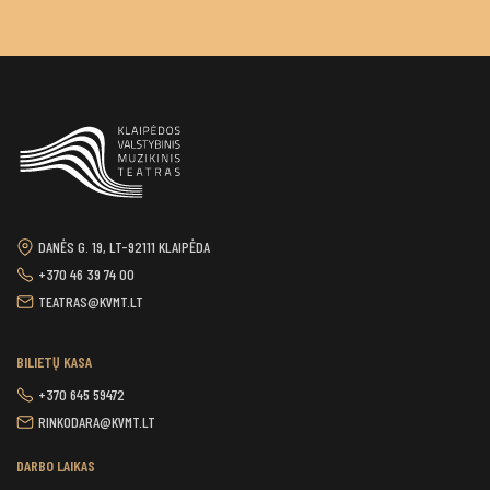
DANĖS G. 19, LT-92111 KLAIPĖDA
+370 46 39 74 00
TEATRAS@KVMT.LT
BILIETŲ KASA
+370 645 59472
RINKODARA@KVMT.LT
DARBO LAIKAS