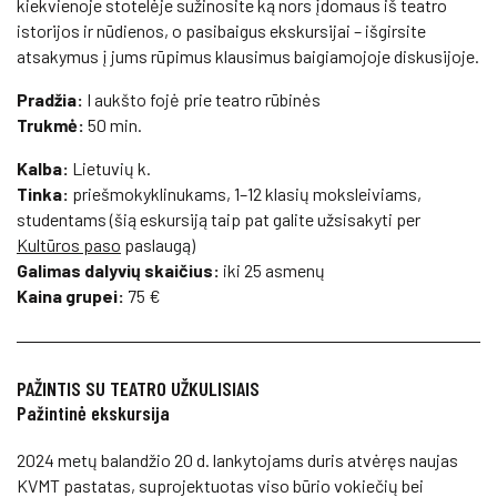
kiekvienoje stotelėje sužinosite ką nors įdomaus iš teatro
istorijos ir nūdienos, o pasibaigus ekskursijai – išgirsite
atsakymus į jums rūpimus klausimus baigiamojoje diskusijoje.
Pradžia:
I aukšto fojė prie teatro rūbinės
Trukmė:
50 min.
Kalba:
Lietuvių k.
Tinka:
priešmokyklinukams, 1–12 klasių moksleiviams,
studentams (šią eskursiją taip pat galite užsisakyti per
Kultūros paso
paslaugą)
Galimas dalyvių skaičius:
iki 25 asmenų
Kaina grupei:
75 €
PAŽINTIS SU TEATRO UŽKULISIAIS
Pažintinė ekskursija
2024 metų balandžio 20 d. lankytojams duris atvėręs naujas
KVMT pastatas, suprojektuotas viso būrio vokiečių bei