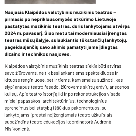
Naujasis Klaipėdos valstybinis muzikinis teatras –
pirmasis po nepriklausomybės atkūrimo Lietuvoje
pastatytas muzikinis teatras, duris lankytojams atvėręs
2024 m. pavasarį. Šiuo metu tai moderniausiai įrengtas
teatras mūsų šalyje, sulaukiantis tūkstančių lankytojų,
pageidaujančių savo akimis pamatyti jame įdiegtas
dizaino ir technikos naujoves.
Klaipėdos valstybinis muzikinis teatras siekia būti atviras
savo žiūrovams, ne tik besilankantiems spektakliuose ir
kituose renginiuose, bet ir tiems, kam smalsu sužinoti, kas
slypi anapus teatro fasado, žiūrovams skirtų erdvių ar scenos
kulisų. Apie teatro istoriją iki ir po rekonstrukcijos visada
mielai papasakos, architektūrinius, technologinius
sprendimus bei statybų iššūkius pakomentuos, su
lankytojams įprastai neįžengiamais teatro užkulisiais
supažindins teatro edukacijos koordinatorė Audronė
Misikonienė.