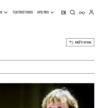
EN
OS
TEATROSTOGOS
APIE MUS
Search
for:
GRĮŽTI ATGAL