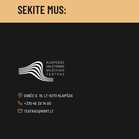
SEKITE MUS:
DANĖS G. 19, LT-92111 KLAIPĖDA
+370 46 39 74 00
TEATRAS@KVMT.LT