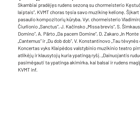
Skambiai pradėjęs rudens sezoną su chormeisterio Kęstuči
laiptais“,
KVMT
choras tęsia savo muzikinę kelionę. Šįkart k
pasaulio kompozitorių kūryba. Vyr. chormeisterio Vladimi
Čiurlionio „Sanctus“, J. Kačinsko „Missa brevis“, S. Šimkaus 
Domino“, A. Pärto „Da pacem Domine“, D. Zakaro „In Monte Oli
„Cantemus“ ir „Du dob dob“, V. Konstantinovo „Tau tėvynės
Koncertas vyks Klaipėdos valstybinio muzikinio teatro pirm
atlikėjų ir klausytojų kuria ypatingą ryšį. „Dainuojantis rudu
pasimėgauti ta ypatinga akimirka, kai balsai ir rudens magija 
KVMT
inf.