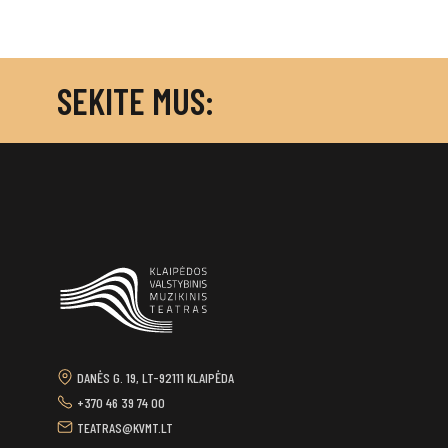
SEKITE MUS:
DANĖS G. 19, LT-92111 KLAIPĖDA
+370 46 39 74 00
TEATRAS@KVMT.LT