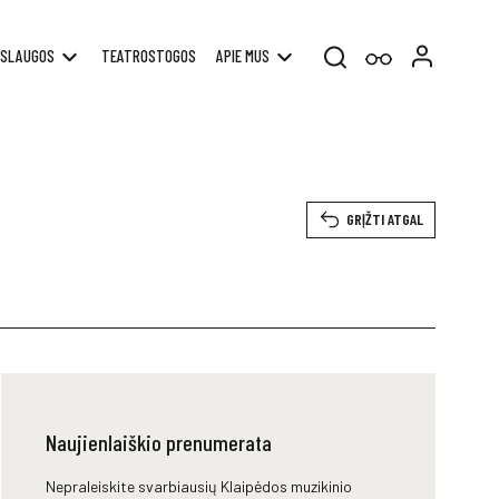
SLAUGOS
TEATROSTOGOS
APIE MUS
Search
for:
ę
GRĮŽTI ATGAL
Naujienlaiškio prenumerata
Nepraleiskite svarbiausių Klaipėdos muzikinio