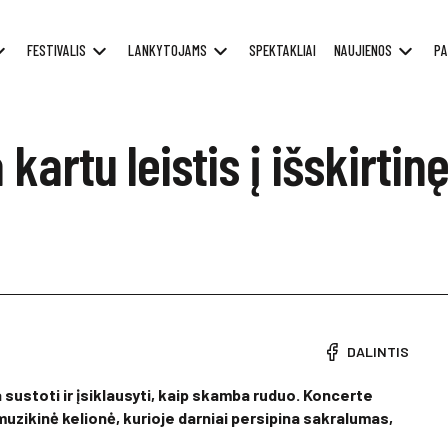
FESTIVALIS
LANKYTOJAMS
SPEKTAKLIAI
NAUJIENOS
PA
artu leistis į išskirtin
DALINTIS
 sustoti ir įsiklausyti, kaip skamba ruduo. Koncerte
uzikinė kelionė, kurioje darniai persipina sakralumas,