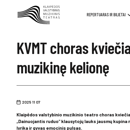
REPERTUARAS IR BILIETAI
KVMT choras kviečia k
muzikinę kelionę
2025 11 07
Klaipėdos valstybinio muzikinio teatro choras kviečia
„Dainuojantis ruduo“ klausytojų lauks jausmų kupina m
lyrika ir gyvas emocinis pulsas.