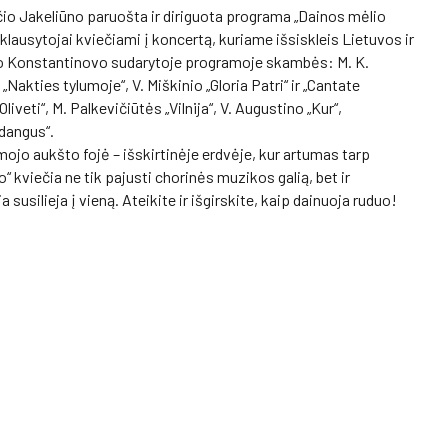
o Jakeliūno paruošta ir diriguota programa „Dainos mėlio
lausytojai kviečiami į koncertą, kuriame išsiskleis Lietuvos ir
ro Konstantinovo sudarytoje programoje skambės: M. K.
„Nakties tylumoje“, V. Miškinio „Gloria Patri“ ir „Cantate
veti“, M. Palkevičiūtės „Vilnija“, V. Augustino „Kur“,
 dangus“.
ojo aukšto fojė – išskirtinėje erdvėje, kur artumas tarp
o“ kviečia ne tik pajusti chorinės muzikos galią, bet ir
susilieja į vieną. Ateikite ir išgirskite, kaip dainuoja ruduo!