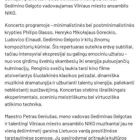
Gedimino Gelgoto vadovaujamas Vilniaus miesto ansamblis
NIKO.
Koncerto programoje – minimalistinės bei postminimalistinės
krypties Philipo Glasso, Henryko Mikołajaus Góreckio,
Ludovico Einaudi, Gedimino Gelgoto ir kitų žinomų
kompozitorių kūriniai. Šis repertuaras suteikia erdvę subtiliai,
tačiau intensyviai ekspresijai su galingu emociniu užtaisu –
nuo vos girdimų švelnių skambesių iki energija pulsuojančių
kulminacijų. Renginio svečių laukia tarsi kino filme
atsiveriantys šiuolaikinės klasikos peizažai, dinamiška
muzikinė dramaturgija ir užburianti talentų sinergija, paliekanti
neblėstantį susižavėjimą. Koncertas stebins išraiškingais
eksperimentais, sceniniu meistriškumu bei virtuoziška
atlikimo technika.
Maestro Petras Geniušas, meno vadovas Gediminas Gelgotas
ir talentingi Vilniaus miesto ansamblio NIKO muzikantai jau ne
vieną dešimtmetį garsina Lietuvos vardą prestižinėse
tarptautinėse scenose. Jų pasirodymai pritraukia kultūros