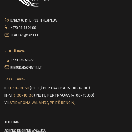
DANĖS G. 19, LT-92111 KLAIPĖDA
+370 46 39 74 00
TEATRAS@KVMT.LT
BILIETŲ KASA
+370 645 59472
RINKODARA@KVMT.LT
DARBO LAIKAS
II
10:30–18:30
(PIETŲ PERTRAUKA 14:00–15:00)
III-VI
9:30–18:30
(PIETŲ PERTRAUKA 14:00–15:00)
VII
ATIDAROMA VALANDĄ PRIEŠ RENGINĮ
TITULINIS
ASMENS DUOMENŲ APSAUGA