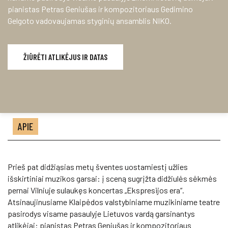
pianistas Petras Geniušas ir kompozitoriaus Gedimino
Gelgoto vadovaujamas styginių ansamblis NIKO.
ŽIŪRĖTI ATLIKĖJUS IR DATAS
APIE
Prieš pat didžiąsias metų šventes uostamiestį užlies
išskirtiniai muzikos garsai: į sceną sugrįžta didžiulės sėkmės
pernai Vilniuje sulaukęs koncertas „Ekspresijos era“.
Atsinaujinusiame Klaipėdos valstybiniame muzikiniame teatre
pasirodys visame pasaulyje Lietuvos vardą garsinantys
atlikėjai: pianistas Petras Geniušas ir kompozitoriaus