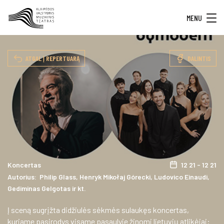
MENU
ATGAL Į REPERTUARĄ
DALINTIS
Koncertas
12 21 - 12 21
Autorius: Philip Glass, Henryk Mikołaj Górecki, Ludovico Einaudi,
Gediminas Gelgotas ir kt.
Į sceną sugrįžta didžiulės sėkmės sulaukęs koncertas,
kuriame pasirodys visame pasaulyje žinomi lietuvių atlikėjai: