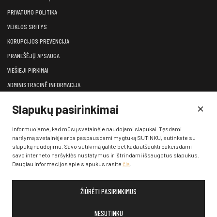
PRIVATUMO POLITIKA
VEIKLOS SRITYS
KORUPCIJOS PREVENCIJA
PRANEŠĖJŲ APSAUGA
VIEŠIEJI PIRKIMAI
ADMINISTRACINĖ INFORMACIJA
LĖŠOS VEIKLAI VIEŠINTI
Slapukų pasirinkimai
ATVIRI DUOMENYS
KONSULTAVIMASIS SU VISUOMENE
Informuojame, kad mūsų svetainėje naudojami slapukai. Tęsdami
naršymą svetainėje arba paspausdami mygtuką SUTINKU, sutinkate su
KONTAKTAI
slapukų naudojimu. Savo sutikimą galite bet kada atšaukti pakeisdami
savo interneto naršyklės nustatymus ir ištrindami išsaugotus slapukus.
Daugiau informacijos apie slapukus rasite
čia
.
ŽIŪRĖTI PASIRINKIMUS
© 2026 Klaipėdos valstybinis muzikinis teatras. Visos teisės
saugomos įstatymų
NESUTINKU