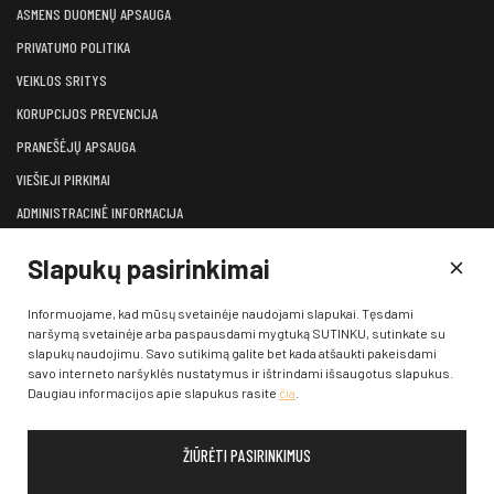
ASMENS DUOMENŲ APSAUGA
PRIVATUMO POLITIKA
VEIKLOS SRITYS
KORUPCIJOS PREVENCIJA
PRANEŠĖJŲ APSAUGA
VIEŠIEJI PIRKIMAI
ADMINISTRACINĖ INFORMACIJA
LĖŠOS VEIKLAI VIEŠINTI
Slapukų pasirinkimai
ATVIRI DUOMENYS
KONSULTAVIMASIS SU VISUOMENE
Informuojame, kad mūsų svetainėje naudojami slapukai. Tęsdami
naršymą svetainėje arba paspausdami mygtuką SUTINKU, sutinkate su
KONTAKTAI
slapukų naudojimu. Savo sutikimą galite bet kada atšaukti pakeisdami
savo interneto naršyklės nustatymus ir ištrindami išsaugotus slapukus.
Daugiau informacijos apie slapukus rasite
čia
.
ŽIŪRĖTI PASIRINKIMUS
© 2026 Klaipėdos valstybinis muzikinis teatras. Visos teisės