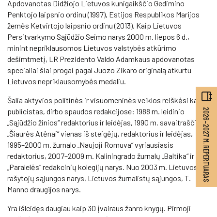
Apdovanotas Didžiojo Lietuvos kunigaikščio Gedimino
Penktojo laipsnio ordinu (1997), Estijos Respublikos Marijos
žemės Ketvirtojo laipsnio ordinu (2013). Kaip Lietuvos
Persitvarkymo Sąjūdžio Seimo narys 2000 m. liepos 6 d.,
minint nepriklausomos Lietuvos valstybės atkūrimo
dešimtmetį, LR Prezidento Valdo Adamkaus apdovanotas
specialiai šiai progai pagal Juozo Zikaro originalą atkurtu
Lietuvos nepriklausomybės medaliu.
Šalia aktyvios politinės ir visuomeninės veiklos reiškėsi kaip
2026–2027 M. REPERTUARAS
publicistas, dirbo spaudos redakcijose: 1988 m. leidinio
„Sąjūdžio žinios“ redaktorius ir leidėjas, 1990 m. savaitraščio
„Šiaurės Atėnai“ vienas iš steigėjų, redaktorius ir leidėjas,
1995–2000 m. žurnalo „Naujoji Romuva“ vyriausiasis
redaktorius, 2007–2009 m. Kaliningrado žurnalų „Baltika“ ir
„Paralelės“ redakcinių kolegijų narys. Nuo 2003 m. Lietuvos
rašytojų sąjungos narys, Lietuvos žurnalistų sąjungos, T.
Manno draugijos narys.
Yra išleidęs daugiau kaip 30 įvairaus žanro knygų. Pirmoji