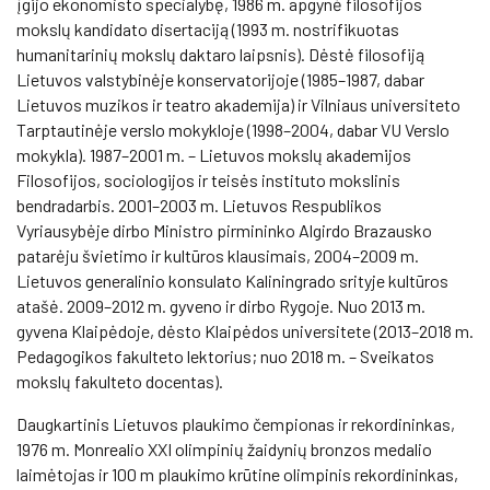
įgijo ekonomisto specialybę, 1986 m. apgynė filosofijos
mokslų kandidato disertaciją (1993 m. nostrifikuotas
humanitarinių mokslų daktaro laipsnis). Dėstė filosofiją
Lietuvos valstybinėje konservatorijoje (1985–1987, dabar
Lietuvos muzikos ir teatro akademija) ir Vilniaus universiteto
Tarptautinėje verslo mokykloje (1998–2004, dabar VU Verslo
mokykla). 1987–2001 m. – Lietuvos mokslų akademijos
Filosofijos, sociologijos ir teisės instituto mokslinis
bendradarbis. 2001–2003 m. Lietuvos Respublikos
Vyriausybėje dirbo Ministro pirmininko Algirdo Brazausko
patarėju švietimo ir kultūros klausimais, 2004–2009 m.
Lietuvos generalinio konsulato Kaliningrado srityje kultūros
atašė. 2009–2012 m. gyveno ir dirbo Rygoje. Nuo 2013 m.
gyvena Klaipėdoje, dėsto Klaipėdos universitete (2013–2018 m.
Pedagogikos fakulteto lektorius; nuo 2018 m. – Sveikatos
mokslų fakulteto docentas).
Daugkartinis Lietuvos plaukimo čempionas ir rekordininkas,
1976 m. Monrealio XXI olimpinių žaidynių bronzos medalio
laimėtojas ir 100 m plaukimo krūtine olimpinis rekordininkas,