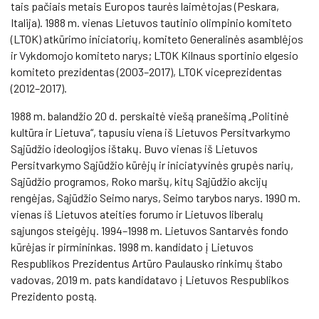
tais pačiais metais Europos taurės laimėtojas (Peskara,
Italija). 1988 m. vienas Lietuvos tautinio olimpinio komiteto
(LTOK) atkūrimo iniciatorių, komiteto Generalinės asamblėjos
ir Vykdomojo komiteto narys; LTOK Kilnaus sportinio elgesio
komiteto prezidentas (2003–2017), LTOK viceprezidentas
(2012–2017).
1988 m. balandžio 20 d. perskaitė viešą pranešimą „Politinė
kultūra ir Lietuva“, tapusiu viena iš Lietuvos Persitvarkymo
Sąjūdžio ideologijos ištakų. Buvo vienas iš Lietuvos
Persitvarkymo Sąjūdžio kūrėjų ir iniciatyvinės grupės narių,
Sąjūdžio programos, Roko maršų, kitų Sąjūdžio akcijų
rengėjas, Sąjūdžio Seimo narys, Seimo tarybos narys. 1990 m.
vienas iš Lietuvos ateities forumo ir Lietuvos liberalų
sąjungos steigėjų. 1994–1998 m. Lietuvos Santarvės fondo
kūrėjas ir pirmininkas. 1998 m. kandidato į Lietuvos
Respublikos Prezidentus Artūro Paulausko rinkimų štabo
vadovas, 2019 m. pats kandidatavo į Lietuvos Respublikos
Prezidento postą.