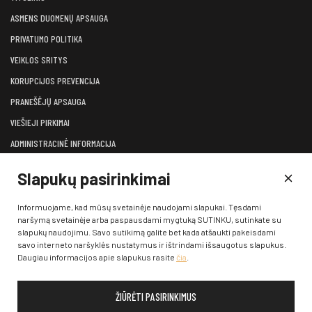
ASMENS DUOMENŲ APSAUGA
PRIVATUMO POLITIKA
VEIKLOS SRITYS
KORUPCIJOS PREVENCIJA
PRANEŠĖJŲ APSAUGA
VIEŠIEJI PIRKIMAI
ADMINISTRACINĖ INFORMACIJA
LĖŠOS VEIKLAI VIEŠINTI
Slapukų pasirinkimai
ATVIRI DUOMENYS
KONSULTAVIMASIS SU VISUOMENE
Informuojame, kad mūsų svetainėje naudojami slapukai. Tęsdami
naršymą svetainėje arba paspausdami mygtuką SUTINKU, sutinkate su
KONTAKTAI
slapukų naudojimu. Savo sutikimą galite bet kada atšaukti pakeisdami
savo interneto naršyklės nustatymus ir ištrindami išsaugotus slapukus.
Daugiau informacijos apie slapukus rasite
čia
.
ŽIŪRĖTI PASIRINKIMUS
© 2026 Klaipėdos valstybinis muzikinis teatras. Visos teisės