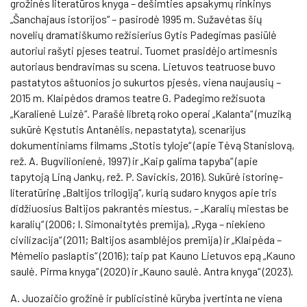
grožinės literatūros knyga – dešimties apsakymų rinkinys
„Šanchajaus istorijos“ – pasirodė 1995 m. Sužavėtas šių
novelių dramatiškumo režisierius Gytis Padegimas pasiūlė
autoriui rašyti pjeses teatrui. Tuomet prasidėjo artimesnis
autoriaus bendravimas su scena. Lietuvos teatruose buvo
pastatytos aštuonios jo sukurtos pjesės, viena naujausių –
2015 m. Klaipėdos dramos teatre G. Padegimo režisuota
„Karalienė Luizė“. Parašė libretą roko operai „Kalanta“ (muziką
sukūrė Kęstutis Antanėlis, nepastatyta), scenarijus
dokumentiniams filmams „Stotis tyloje“ (apie Tėvą Stanislovą,
rež. A. Bugvilionienė, 1997) ir „Kaip galima tapyba“ (apie
tapytoją Liną Jankų, rež. P. Savickis, 2016). Sukūrė istorinę-
literatūrinę „Baltijos trilogiją“, kurią sudaro knygos apie tris
didžiuosius Baltijos pakrantės miestus, – „Karalių miestas be
karalių“ (2006; I. Simonaitytės premija), „Ryga – niekieno
civilizacija“ (2011; Baltijos asamblėjos premija) ir „Klaipėda –
Mėmelio paslaptis“ (2016); taip pat Kauno Lietuvos epą „Kauno
saulė. Pirma knyga“ (2020) ir „Kauno saulė. Antra knyga“ (2023).
A. Juozaičio grožinė ir publicistinė kūryba įvertinta ne viena