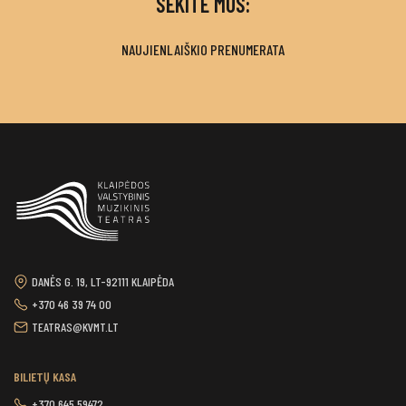
SEKITE MUS:
NAUJIENLAIŠKIO PRENUMERATA
DANĖS G. 19, LT-92111 KLAIPĖDA
+370 46 39 74 00
TEATRAS@KVMT.LT
BILIETŲ KASA
+370 645 59472