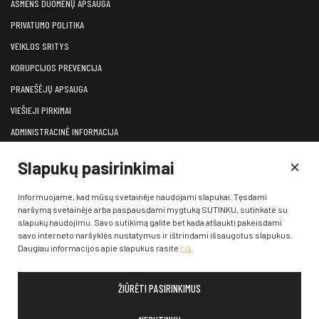
ASMENS DUOMENŲ APSAUGA
PRIVATUMO POLITIKA
VEIKLOS SRITYS
KORUPCIJOS PREVENCIJA
PRANEŠĖJŲ APSAUGA
VIEŠIEJI PIRKIMAI
ADMINISTRACINĖ INFORMACIJA
LĖŠOS VEIKLAI VIEŠINTI
Slapukų pasirinkimai
ATVIRI DUOMENYS
KONSULTAVIMASIS SU VISUOMENE
Informuojame, kad mūsų svetainėje naudojami slapukai. Tęsdami
naršymą svetainėje arba paspausdami mygtuką SUTINKU, sutinkate su
KONTAKTAI
slapukų naudojimu. Savo sutikimą galite bet kada atšaukti pakeisdami
savo interneto naršyklės nustatymus ir ištrindami išsaugotus slapukus.
Daugiau informacijos apie slapukus rasite
čia
.
ŽIŪRĖTI PASIRINKIMUS
© 2026 Klaipėdos valstybinis muzikinis teatras. Visos teisės
saugomos įstatymų