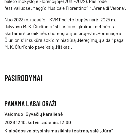
baleto mokykloje Florencijoje (2018–2022). Pasirodė
festivaliuose „Maggio Musicale Fiorentino“ ir „Arena di Verona“.
Nuo 2023 m. rugsėjo – KVMT baleto trupės narė. 2025 m.
dalyvavo M. K. Čiurlionio 150-osioms gimimo metinėms
skirtame šiuolaikinės choreografijos projekte „Hommage à
Čiurlionis“ ir sukūrė šokio miniatiūrą „Neregimųjų aidai“ pagal
M. K. Čiurlionio paveikslą „Miškas“.
PASIRODYMAI
PANAMA LABAI GRAŽI
Vaidmuo: Gyvačių karalienė
2026 12 10, ketvirtadienis, 12:00
Klaipėdos valstybinis muzikinis teatras, salė „Jūra“