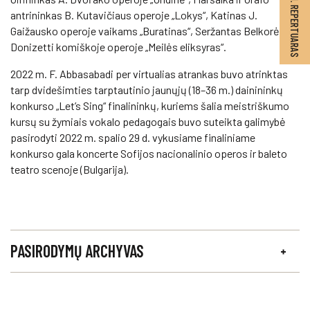
2026–2027 M. REPERTUARAS
antrininkas B. Kutavičiaus operoje „Lokys“, Katinas J.
Gaižausko operoje vaikams „Buratinas“, Seržantas Belkorė G.
Donizetti komiškoje operoje „Meilės eliksyras“.
2022 m. F. Abbasabadi per virtualias atrankas buvo atrinktas
tarp dvidešimties tarptautinio jaunųjų (18–36 m.) dainininkų
konkurso „Let’s Sing“ finalininkų, kuriems šalia meistriškumo
kursų su žymiais vokalo pedagogais buvo suteikta galimybė
pasirodyti 2022 m. spalio 29 d. vykusiame finaliniame
konkurso gala koncerte Sofijos nacionalinio operos ir baleto
teatro scenoje (Bulgarija).
PASIRODYMŲ ARCHYVAS