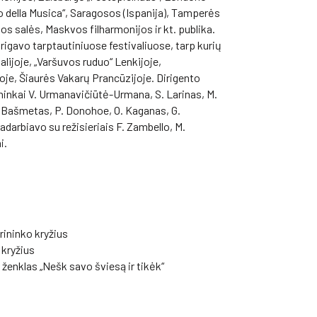
o della Musica“, Saragosos (Ispanija), Tamperės
s salės, Maskvos filharmonijos ir kt. publika.
rigavo tarptautiniuose festivaliuose, tarp kurių
alijoje, „Varšuvos ruduo“ Lenkijoje,
oje, Šiaurės Vakarų Prancūzijoje. Dirigento
inkai V. Urmanavičiūtė-Urmana, S. Larinas, M.
J. Bašmetas, P. Donohoe, O. Kaganas, G.
radarbiavo su režisieriais F. Zambello, M.
i.
rininko kryžius
 kryžius
ženklas „Nešk savo šviesą ir tikėk“