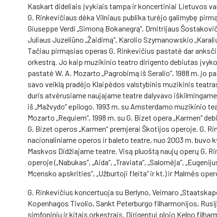
Kaskart dideliais įvykiais tampa ir koncertiniai Lietuvos v
G. Rinkevičiaus dėka Vilniaus publika turėjo galimybę pirmą
Giuseppe Verdi „Simoną Bokanegrą“, Dmitrijaus Šostakovič
Juliaus Juzeliūno „Žaidimą“, Karolio Szymanowskio „Karalių 
Tačiau pirmąsias operas G. Rinkevičius pastatė dar anksčia
orkestrą. Jo kaip muzikinio teatro dirigento debiutas įvyko
pastatė W. A. Mozarto „Pagrobimą iš Seralio“. 1988 m. jo 
savo veiklą pradėjo Klaipėdos valstybinis muzikinis teatras
duris atvėrusiame naujajame teatre dalyvavo iškilmingame 
iš „Mažvydo“ epilogo. 1993 m. su Amsterdamo muzikinio teat
Mozarto „Requiem“, 1998 m. su G. Bizet opera „Karmen“ de
G. Bizet operos „Karmen“ premjerai Škotijos operoje. G. R
nacionaliniame operos ir baleto teatre, nuo 2003 m. buvo 
Maskvos Didžiajame teatre. Visą pluoštą naujų operų G. Ri
operoje („Nabukas“, „Aida“, „Traviata“, „Salomėja“, „Eugenij
Mcensko apskrities“, „Užburtoji fleita“ ir kt.) ir Malmės oper
G. Rinkevičius koncertuoja su Berlyno, Veimaro „Staatskape
Kopenhagos Tivolio, Sankt Peterburgo filharmonijos, Rusijo
simfoniniu ir kitais orkestrais. Dirigentui plojo Kelno filh