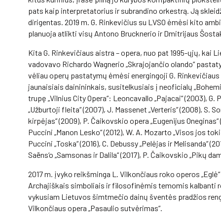
pats kaip interpretatorius ir subrandino orkestrą. Ją skleid
dirigentas. 2019 m. G. Rinkevičius su LVSO ėmėsi kito ambi
planuoja atlikti visų Antono Brucknerio ir Dmitrijaus Šosta
Kita G. Rinkevičiaus aistra – opera, nuo pat 1995-ųjų, kai 
vadovavo Richardo Wagnerio „Skrajojančio olando“ pastaty
vėliau operų pastatymų ėmėsi energingoji G. Rinkevičiaus b
jaunaisiais dainininkais, susitelkusiais į neoficialų „Bohemi
trupę „Vilnius City Opera“: Leoncavallo „Pajacai“ (2003), G.
„Užburtoji fleita“ (2007), J. Massenet „Verteris“ (2008), S
kirpėjas“ (2009), P. Čaikovskio opera „Eugenijus Oneginas“ (
Puccini „Manon Lesko“ (2012), W. A. Mozarto „Visos jos tokios
Puccini „Toska“ (2016), C. Debussy „Pelėjas ir Melisanda“ (20
Saëns‘o „Samsonas ir Dalila“ (2017), P. Čaikovskio „Pikų dam
2017 m. įvyko reikšminga L. Vilkončiaus roko operos „Eglė“
Archajiškais simboliais ir filosofinėmis temomis kalbanti ro
vykusiam Lietuvos šimtmečio dainų šventės pradžios rengin
Vilkončiaus opera „Pasaulio sutvėrimas“.