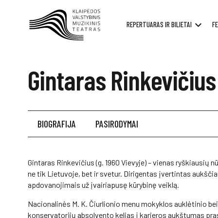
REPERTUARAS IR BILIETAI
FE
Gintaras Rinkevičius
BIOGRAFIJA
PASIRODYMAI
Gintaras Rinkevičius (g. 1960 Vievyje) – vienas ryškiausių 
ne tik Lietuvoje, bet ir svetur. Dirigentas įvertintas aukščia
apdovanojimais už įvairiapusę kūrybinę veiklą.
Nacionalinės M. K. Čiurlionio menu mokyklos auklėtinio be
konservatorijų absolvento kelias į karjeros aukštumas pra