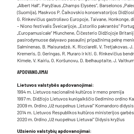
„Albert Hall“, Paryžiaus „Champs Elysées“, Barselonos „Pale
(Suomija), Maskvos P. Čaikovskio konservatorijos Didžiosio
G. Rinkevičius gastroliavo Europoje, Taivane, Honkonge, di
– Niono festivalis Šveicarijoje, „Estorilio pakrantės“ Portug
„Europamusicale“ Miunchene, Čičesterio Didžiojoje Britanij
pasirodymuose dalyvavo pasaulinį pripažinimą pelnę menin
Salminenas, B. Maisuradzė, K. Ricciarelli, V. Tretjakovas, 
Kremeris, D. Geringas, R. Muraro ir kiti. G. Rinkevičius bend
Kimele, V. Kairiu, O. Koršunovu, D. Ibelhauptaite, J. Vaitkum
APDOVANOJIMAI
Lietuvos valstybės apdovanojimai:
1994 m. Lietuvos nacionalinė kultūros ir meno premija
1997 m. Didžiojo Lietuvos kunigaikščio Gedimino ordino Ka
2009 m. Ordino „Už nuopelnus Lietuvai“ Komandoro didysis
2014 m. Lietuvos Respublikos kultūros ministerijos garbės 
2020 m. Ordino „Už nuopelnus Lietuvai“ Didysis kryžius
Užsienio valstybių apdovanojimai: