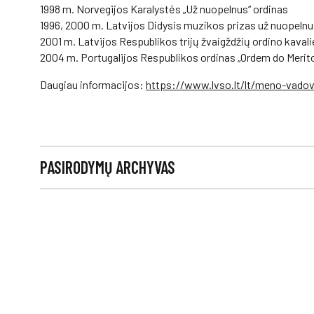
1998 m. Norvegijos Karalystės „Už nuopelnus“ ordinas
1996, 2000 m. Latvijos Didysis muzikos prizas už nuopelnus
2001 m. Latvijos Respublikos trijų žvaigždžių ordino kavali
2004 m. Portugalijos Respublikos ordinas „Ordem do Meri
Daugiau informacijos:
https://www.lvso.lt/lt/meno-vado
PASIRODYMŲ ARCHYVAS