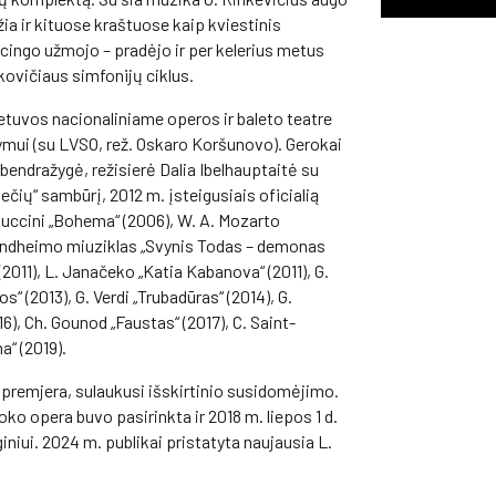
žia ir kituose kraštuose kaip kviestinis
cingo užmojo – pradėjo ir per kelerius metus
kovičiaus simfonijų ciklus.
Lietuvos nacionaliniame operos ir baleto teatre
mui (su LVSO, rež. Oskaro Koršunovo). Gerokai
endražygė, režisierė Dalia Ibelhauptaitė su
ečių“ sambūrį, 2012 m. įsteigusiais oficialią
 Puccini „Bohema“ (2006), W. A. Mozarto
. Sondheimo miuziklas „Svynis Todas – demonas
2011), L. Janačeko „Katia Kabanova“ (2011), G.
“ (2013), G. Verdi „Trubadūras“ (2014), G.
16), Ch. Gounod „Faustas“ (2017), C. Saint-
a“ (2019).
 premjera, sulaukusi išskirtinio susidomėjimo.
ko opera buvo pasirinkta ir 2018 m. liepos 1 d.
iui. 2024 m. publikai pristatyta naujausia L.