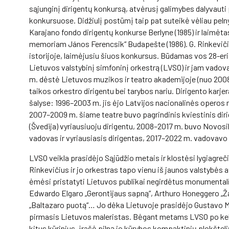
sąjunginį dirigentų konkursą, atvėrusį galimybes dalyvauti 
konkursuose. Didžiulį postūmį taip pat suteikė vėliau pel
Karajano fondo dirigentų konkurse Berlyne (1985) ir laimėta
memoriam János Ferencsik“ Budapešte (1986). G. Rinkevičiu
istorijoje, laimėjusiu šiuos konkursus. Būdamas vos 28-eri
Lietuvos valstybinį simfoninį orkestrą (LVSO) ir jam vadov
m. dėstė Lietuvos muzikos ir teatro akademijoje (nuo 2008
taikos orkestro dirigentu bei tarybos nariu. Dirigento karje
šalyse: 1996–2003 m. jis ėjo Latvijos nacionalinės operos 
2007–2009 m. šiame teatre buvo pagrindinis kviestinis di
(Švedija) vyriausiuoju dirigentu, 2008–2017 m. buvo Novo
vadovas ir vyriausiasis dirigentas, 2017–2022 m. vadovavo
LVSO veikla prasidėjo Sąjūdžio metais ir klostėsi lygiagreč
Rinkevičius ir jo orkestras tapo vienu iš jaunos valstybės
ėmėsi pristatyti Lietuvos publikai negirdėtus monumentaliu
Edwardo Elgaro „Gerontijaus sapną“, Arthuro Honeggero „Ža
„Baltazaro puotą“… Jo dėka Lietuvoje prasidėjo Gustavo Mah
pirmasis Lietuvos maleristas. Bėgant metams LVSO po kelet
kitus kūrinius, įrašė pilną jo kūrybos kompaktinių plokšte