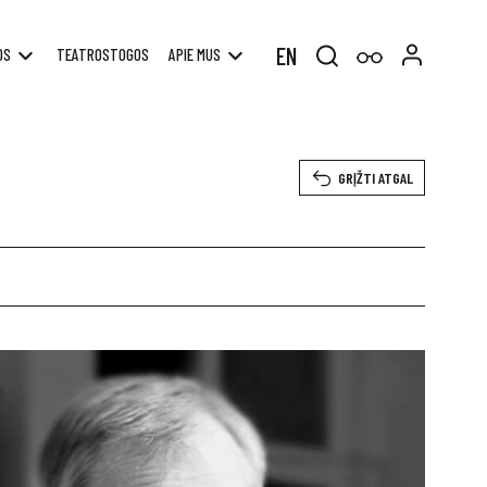
EN
OS
TEATROSTOGOS
APIE MUS
Search
for:
GRĮŽTI ATGAL