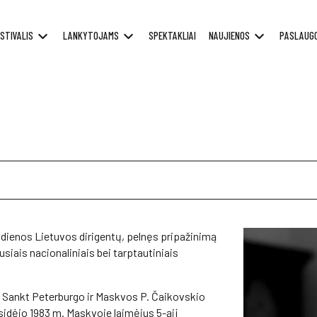
STIVALIS
LANKYTOJAMS
SPEKTAKLIAI
NAUJIENOS
PASLAUG
nūdienos Lietuvos dirigentų, pelnęs pripažinimą
usiais nacionaliniais bei tarptautiniais
i Sankt Peterburgo ir Maskvos P. Čaikovskio
sidėjo 1983 m. Maskvoje laimėjus 5-ąjį