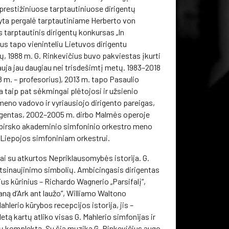
prestižiniuose tarptautiniuose dirigentų
nyta pergalė tarptautiniame Herberto von
s tarptautinis dirigentų konkursas „In
s tapo vieninteliu Lietuvos dirigentu
ų, 1988 m. G. Rinkevičius buvo pakviestas įkurti
auja jau daugiau nei trisdešimtį metų. 1983–2018
 m. – profesorius), 2013 m. tapo Pasaulio
ra taip pat sėkmingai plėtojosi ir užsienio
meno vadovo ir vyriausiojo dirigento pareigas,
rigentas, 2002–2005 m. dirbo Malmės operoje
sibirsko akademinio simfoninio orkestro meno
 Liepojos simfoniniam orkestrui.
iai su atkurtos Nepriklausomybės istorija. G.
 atsinaujinimo simbolių. Ambicingasis dirigentas
s kūrinius – Richardo Wagnerio „Parsifalį“,
ną d‘Ark ant laužo“, Williamo Waltono
lerio kūrybos recepcijos istorija, jis –
ą kartų atliko visas G. Mahlerio simfonijas ir
lių komplektą. Su šia muzika G. Rinkevičius augo