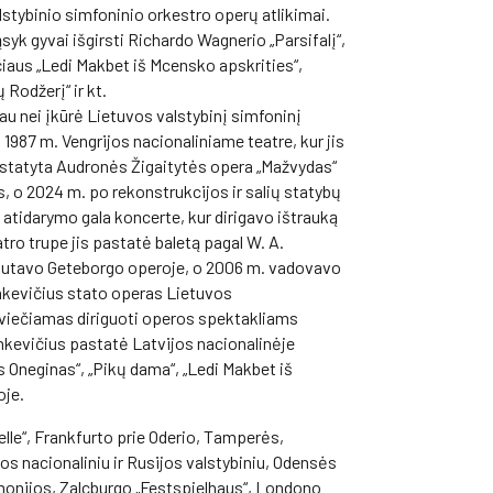
alstybinio simfoninio orkestro operų atlikimai.
syk gyvai išgirsti Richardo Wagnerio „Parsifalį“,
iaus „Ledi Makbet iš Mcensko apskrities“,
Rodžerį“ ir kt.
u nei įkūrė Lietuvos valstybinį simfoninį
 1987 m. Vengrijos nacionaliniame teatre, kur jis
pastatyta Audronės Žigaitytės opera „Mažvydas“
, o 2024 m. po rekonstrukcijos ir salių statybų
atidarymo gala koncerte, kur dirigavo ištrauką
ro trupe jis pastatė baletą pagal W. A.
biutavo Geteborgo operoje, o 2006 m. vadovavo
inkevičius stato operas Lietuvos
kviečiamas diriguoti operos spektakliams
nkevičius pastatė Latvijos nacionalinėje
us Oneginas“, „Pikų dama“, „Ledi Makbet iš
oje.
lle“, Frankfurto prie Oderio, Tamperės,
s nacionaliniu ir Rusijos valstybiniu, Odensės
armonijos, Zalcburgo „Festspielhaus“, Londono