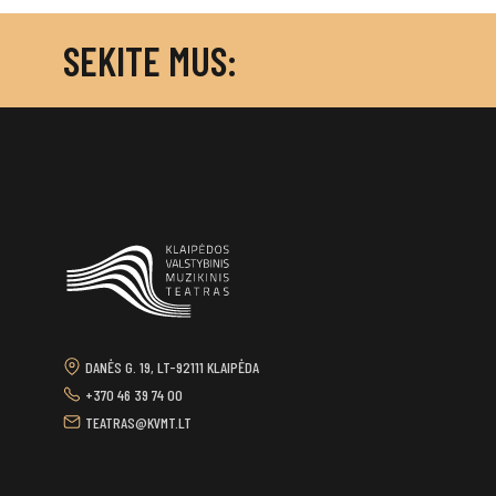
SEKITE MUS:
DANĖS G. 19, LT-92111 KLAIPĖDA
+370 46 39 74 00
TEATRAS@KVMT.LT