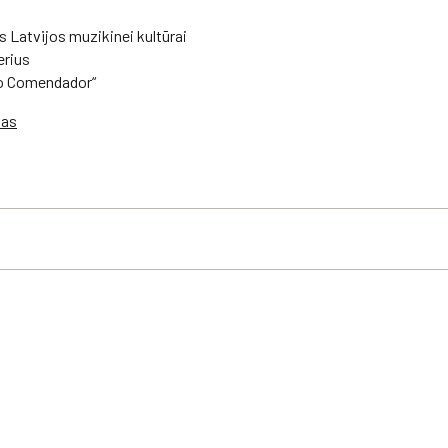
 Latvijos muzikinei kultūrai
erius
to Comendador“
vas