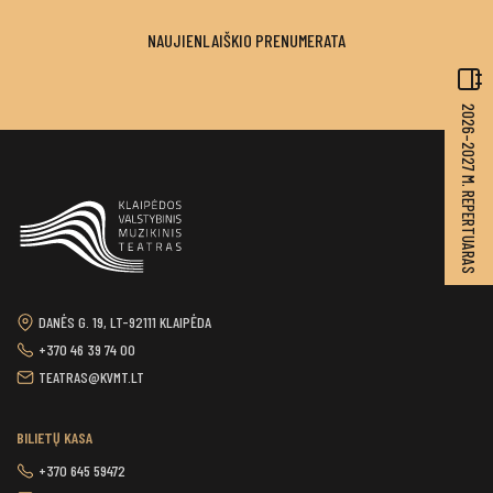
NAUJIENLAIŠKIO PRENUMERATA
2026–2027 M. REPERTUARAS
DANĖS G. 19, LT-92111 KLAIPĖDA
+370 46 39 74 00
TEATRAS@KVMT.LT
BILIETŲ KASA
+370 645 59472