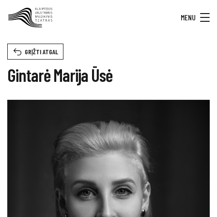
MENU
GRĮŽTI ATGAL
Gintarė Marija Ūsė