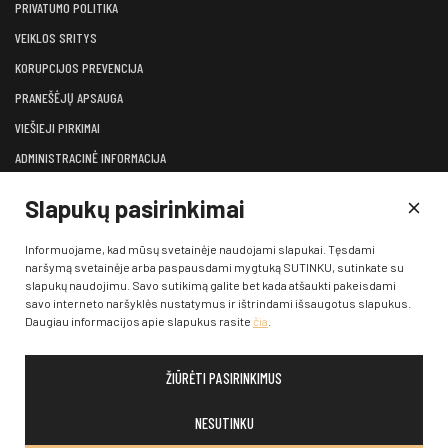
PRIVATUMO POLITIKA
VEIKLOS SRITYS
KORUPCIJOS PREVENCIJA
PRANEŠĖJŲ APSAUGA
VIEŠIEJI PIRKIMAI
ADMINISTRACINĖ INFORMACIJA
LĖŠOS VEIKLAI VIEŠINTI
Slapukų pasirinkimai
ATVIRI DUOMENYS
KONSULTAVIMASIS SU VISUOMENE
Informuojame, kad mūsų svetainėje naudojami slapukai. Tęsdami
naršymą svetainėje arba paspausdami mygtuką SUTINKU, sutinkate su
KONTAKTAI
slapukų naudojimu. Savo sutikimą galite bet kada atšaukti pakeisdami
savo interneto naršyklės nustatymus ir ištrindami išsaugotus slapukus.
Daugiau informacijos apie slapukus rasite
čia
.
ŽIŪRĖTI PASIRINKIMUS
© 2026 Klaipėdos valstybinis muzikinis teatras. Visos teisės
saugomos įstatymų
NESUTINKU