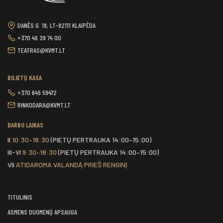
DANĖS G. 19, LT-92111 KLAIPĖDA
+370 46 39 74 00
TEATRAS@KVMT.LT
BILIETŲ KASA
+370 645 59472
RINKODARA@KVMT.LT
DARBO LAIKAS
II
10:30–18:30
(PIETŲ PERTRAUKA 14:00–15:00)
III-VI
9:30–18:30
(PIETŲ PERTRAUKA 14:00–15:00)
VII
ATIDAROMA VALANDĄ PRIEŠ RENGINĮ
TITULINIS
ASMENS DUOMENŲ APSAUGA