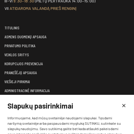
III-VI
9:30–18:30
(PIETŲ PERTRAUKA 14:00–15:00)
VII
ATIDAROMA VALANDĄ PRIEŠ RENGINĮ
TITULINIS
ASMENS DUOMENŲ APSAUGA
PRIVATUMO POLITIKA
VEIKLOS SRITYS
KORUPCIJOS PREVENCIJA
PRANEŠĖJŲ APSAUGA
VIEŠIEJI PIRKIMAI
ADMINISTRACINĖ INFORMACIJA
LĖŠOS VEIKLAI VIEŠINTI
Slapukų pasirinkimai
ATVIRI DUOMENYS
KONSULTAVIMASIS SU VISUOMENE
Informuojame, kad mūsų svetainėje naudojami slapukai. Tęsdami
naršymą svetainėje arba paspausdami mygtuką SUTINKU, sutinkate su
KONTAKTAI
slapukų naudojimu. Savo sutikimą galite bet kada atšaukti pakeisdami