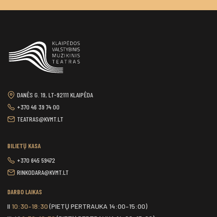
DANĖS G. 19, LT-92111 KLAIPĖDA
+370 46 39 74 00
TEATRAS@KVMT.LT
BILIETŲ KASA
+370 645 59472
RINKODARA@KVMT.LT
DARBO LAIKAS
II
10:30–18:30
(PIETŲ PERTRAUKA 14:00–15:00)