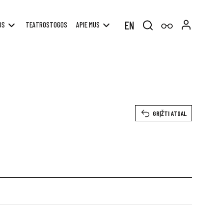
EN
OS
TEATROSTOGOS
APIE MUS
Search
for:
GRĮŽTI ATGAL