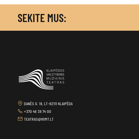
SEKITE MUS:
DANĖS G. 19, LT-92111 KLAIPĖDA
+370 46 39 74 00
TEATRAS@KVMT.LT