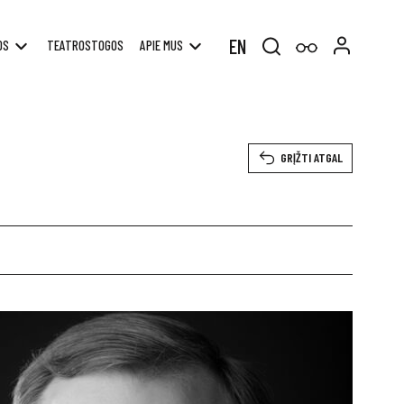
EN
OS
TEATROSTOGOS
APIE MUS
Search
for:
GRĮŽTI ATGAL