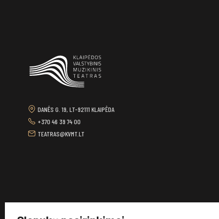
DANĖS G. 19, LT-92111 KLAIPĖDA
+370 46 39 74 00
TEATRAS@KVMT.LT