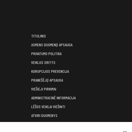
TITULINIS
ASMENS DUOMENŲ APSAUGA
PRIVATUMO POLITIKA
VEIKLOS SRITYS
KORUPCIJOS PREVENCIJA
PRANEŠĖJŲ APSAUGA
VIEŠIEJI PIRKIMAI
ADMINISTRACINĖ INFORMACIJA
LĖŠOS VEIKLAI VIEŠINTI
ATVIRI DUOMENYS
KONSULTAVIMASIS SU VISUOMENE