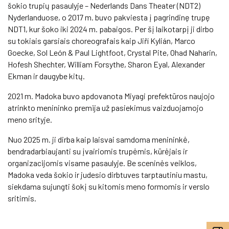
šokio trupių pasaulyje – Nederlands Dans Theater (NDT2)
Nyderlanduose, o 2017 m. buvo pakviesta į pagrindinę trupę
NDT1, kur šoko iki 2024 m. pabaigos. Per šį laikotarpį ji dirbo
su tokiais garsiais choreografais kaip Jiří Kylián, Marco
Goecke, Sol León & Paul Lightfoot, Crystal Pite, Ohad Naharin,
Hofesh Shechter, William Forsythe, Sharon Eyal, Alexander
Ekman ir daugybe kitų.
2021 m. Madoka buvo apdovanota Miyagi prefektūros naujojo
atrinkto menininko premija už pasiekimus vaizduojamojo
meno srityje.
Nuo 2025 m. ji dirba kaip laisvai samdoma menininkė,
bendradarbiaujanti su įvairiomis trupėmis, kūrėjais ir
organizacijomis visame pasaulyje. Be sceninės veiklos,
Madoka veda šokio ir judesio dirbtuves tarptautiniu mastu,
siekdama sujungti šokį su kitomis meno formomis ir verslo
sritimis.