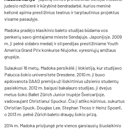
judesio režisierė ir kūrybinė bendradarbė, kurios meninė
kelionė apima prestižinius teatrus ir tarptautinius projektus
visame pasaulyje.
Madoka pradėjo klasikinio baleto studijas būdama vos
penkerių savo gimtajame mieste Sendajuje, Japonijoje. 2009
m. ji pelnė sidabro medalį ir stipendijas prestižiniame Youth
America Grand Prix konkurse Niujorke, vyresniųjų amžiaus
grupėje.
Sulaukusi 16 metų, Madoka persikėlė į Vokietiją, kur studijavo
Palucca šokio universitete Dresdene. 2010 m. ji buvo
apdovanota DAAD premija už išskirtinius užsienio studentų
pasiekimus. 2012 m. baigusi bakalauro studijas, ji dvejus
metus šoko Ballet Zürich Junior trupėje Šveicarijoje,
vadovaujant Christianui Spuckui. Čia ji atliko kūrinius, sukurtus
Christian Spuck, Douglas Lee, Stephan Thoss ir Heinz Spoerli,
o 2013 m. pelnė Zürich baleto draugų šokio prizą.
2014 m. Madoka prisijungė prie vienos garsiausių šiuolaikinio