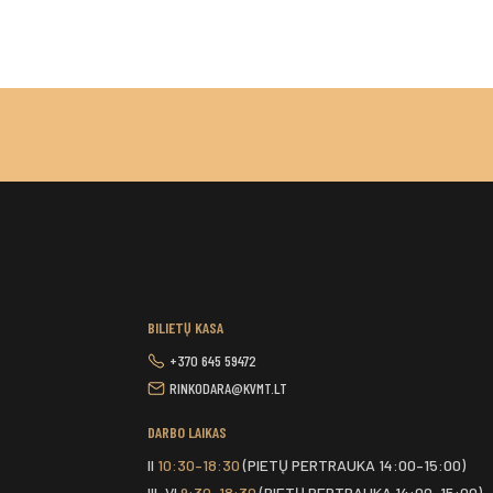
BILIETŲ KASA
+370 645 59472
RINKODARA@KVMT.LT
DARBO LAIKAS
II
10:30–18:30
(PIETŲ PERTRAUKA 14:00–15:00)
III-VI
9:30–18:30
(PIETŲ PERTRAUKA 14:00–15:00)