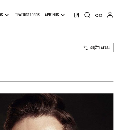
EN
OS
TEATROSTOGOS
APIE MUS
Search
for:
GRĮŽTI ATGAL