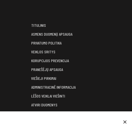
TITULINIS
ASMENS DUOMENŲ APSAUGA
PRIVATUMO POLITIKA
VEIKLOS SRITYS
KORUPCIJOS PREVENCIJA
PRANEŠĖJŲ APSAUGA
VIEŠIEJI PIRKIMAI
ADMINISTRACINĖ INFORMACIJA
LĖŠOS VEIKLAI VIEŠINTI
ATVIRI DUOMENYS
KONSULTAVIMASIS SU VISUOMENE
KONTAKTAI