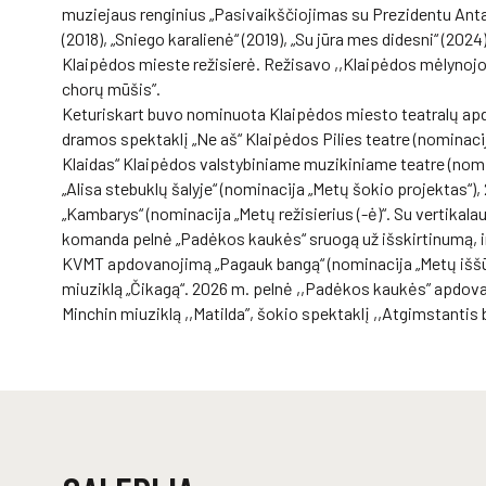
muziejaus renginius „Pasivaikščiojimas su Prezidentu Anta
(2018), „Sniego karalienė“ (2019), „Su jūra mes didesni“ (202
Klaipėdos mieste režisierė. Režisavo ,,Klaipėdos mėlynoj
chorų mūšis”.
Keturiskart buvo nominuota Klaipėdos miesto teatralų a
dramos spektaklį „Ne aš“ Klaipėdos Pilies teatre (nominacija
Klaidas“ Klaipėdos valstybiniame muzikiniame teatre (nomin
„Alisa stebuklų šalyje“ (nominacija „Metų šokio projektas“)
„Kambarys“ (nominacija „Metų režisierius (-ė)“. Su vertika
komanda pelnė „Padėkos kaukės“ sruogą už išskirtinumą, 
KVMT apdovanojimą „Pagauk bangą“ (nominacija „Metų iššūki
miuziklą „Čikagą“. 2026 m. pelnė ,,Padėkos kaukės” apdovan
Minchin miuziklą ,,Matilda”, šokio spektaklį ,,Atgimstantis b