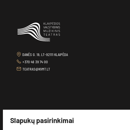
DANĖS G. 19, LT-92111 KLAIPĖDA
+370 46 39 74 00
TEATRAS@KVMT.LT
Slapukų pasirinkimai