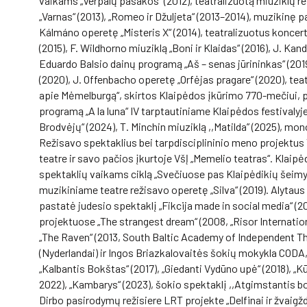
vaikams „Verpalų pasakos“ (2012), teatralizuotą miuziklų re
„Varnas“ (2013), „Romeo ir Džuljeta“ (2013–2014), muzikinę p
Kálmáno operetę „Misteris X“ (2014), teatralizuotus koncert
(2015), F. Wildhorno miuziklą „Boni ir Klaidas“ (2016), J. Kan
Eduardo Balsio dainų programą „Aš – senas jūrininkas“ (2019
(2020), J. Offenbacho operetę „Orfėjas pragare“ (2020), t
apie Mėmelburgą“, skirtos Klaipėdos įkūrimo 770-mečiui, p
programą „A la luna“ IV tarptautiniame Klaipėdos festivalyje
Brodvėjų“ (2024), T. Minchin miuziklą ,,Matilda” (2025), mo
Režisavo spektaklius bei tarpdisciplininio meno projektus 
teatre ir savo pačios įkurtoje VšĮ „Memelio teatras“. Klaipėd
spektaklių vaikams ciklą „Svečiuose pas Klaipėdikių šeim
muzikiniame teatre režisavo operetę „Silva“ (2019). Alytau
pastatė judesio spektaklį „Fikcija made in social media“ (20
projektuose „The strangest dream“ (2008, „Risor Internatio
„The Raven“ (2013, South Baltic Academy of Independent T
(Nyderlandai) ir Ingos Briazkalovaitės šokių mokykla CODA,
„Kalbantis Bokštas“ (2017), „Giedanti Vydūno upė“ (2018), „K
2022), „Kambarys“ (2023), šokio spektaklį ,,Atgimstantis b
Dirbo pasirodymų režisiere LRT projekte „Delfinai ir žvaigž