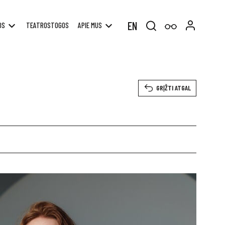
EN
OS
TEATROSTOGOS
APIE MUS
Search
for:
GRĮŽTI ATGAL