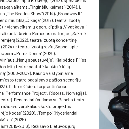
viu „Sapnai apie Brodvėjų“ (2012), spektaklius
asaką vaikams „Tinginėlių kaimas“ (2014), I.
us „The Beatles Show“ (2014), „Broadway.lt“
derio miuziklą „Čikaga“ (2017), teatralizuotą
) ir vienaveiksmių operų diptiką „Vivat kava!“
eatralizuotą Arvido Remesos oratorijos „Sakmė
remjerą (2022), teatralizuotą koncertinę
 (2024) ir teatralizuotą reviu „Sapnai apie
noopera ,,Prima Donna” (2026).
Vilniaus „Menų spaustuvėje“, Klaipėdos Pilies
os lėlių teatre pastatė kaukių ir lėlių
yną“ (2008–2009). Kauno valstybiniame
s miesto teatre pagal savo pačios scenarijų
23). Dirbo režisiere tarptautiniuose
nal Performance Project“, Risoras, Norvegija),
heatre). Bendradarbiaudama su Bencha teatru
 režisavo vertikalaus šokio projektus
ūrėjo kodas“ (2020), „Tempo“ (Nyderlandai,
okštas” (2025).
dės“ (2015–2016). Režisavo Lietuvos jūrų