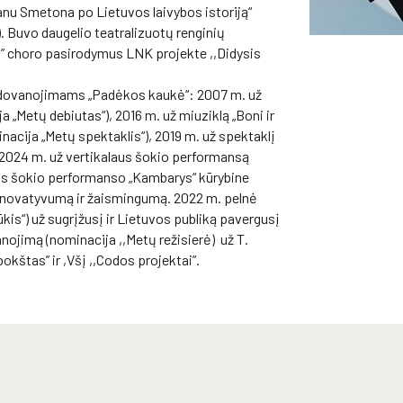
nu Smetona po Lietuvos laivybos istoriją“
4). Buvo daugelio teatralizuotų renginių
o” choro pasirodymus LNK projekte ,,Didysis
pdovanojimams „Padėkos kaukė“: 2007 m. už
 „Metų debiutas“), 2016 m. už miuziklą „Boni ir
acija „Metų spektaklis“), 2019 m. už spektaklį
, 2024 m. už vertikalaus šokio performansą
laus šokio performanso „Kambarys“ kūrybine
inovatyvumą ir žaismingumą. 2022 m. pelnė
s“) už sugrįžusį ir Lietuvos publiką pavergusį
ojimą (nominacija ,,Metų režisierė) už T.
okštas” ir ,Všį ,,Codos projektai”.