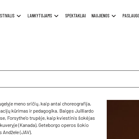
STIVALIS
LANKYTOJAMS
SPEKTAKLIAI
NAUJIENOS
PASLAUG
ugelyje meno sričių, kaip antai choreografija,
iacijų kūrimas ir pedagogika. Baigęs Juilliardo
se, Forsythe’o trupėje, kaip kviestinis šokėjas
nkuveryje (Kanada), Geteborgo operos šokio
s Andžele (JAV).