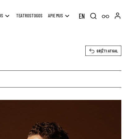
EN
OS
TEATROSTOGOS
APIE MUS
Search
for:
GRĮŽTI ATGAL