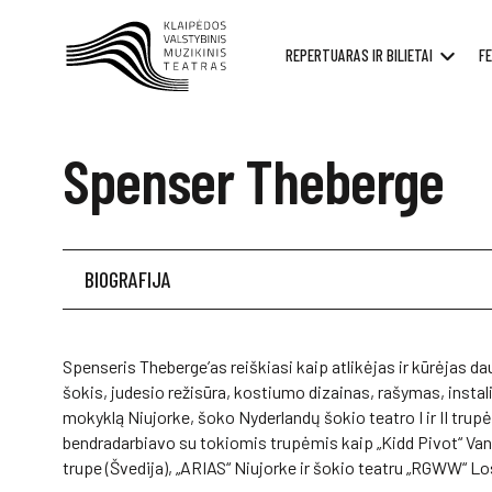
REPERTUARAS IR BILIETAI
FE
Spenser Theberge
BIOGRAFIJA
Spenseris Theberge’as reiškiasi kaip atlikėjas ir kūrėjas da
šokis, judesio režisūra, kostiumo dizainas, rašymas, instal
mokyklą Niujorke, šoko Nyderlandų šokio teatro I ir II trupė
bendradarbiavo su tokiomis trupėmis kaip „Kidd Pivot“ Va
trupe (Švedija), „ARIAS“ Niujorke ir šokio teatru „RGWW“ Lo