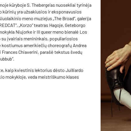
amoje kūryboje S. Theberge’as nuosekliai tyrinėja
o kūrinių yra užsakiusios ir eksponavusios
šiuolaikinio meno muziejus „The Broad“, galerija
„REDCAT“, „Korzo“ teatras Hagoje, Geteborgo
mokykla Niujorke ir III queer meno bienalė Los
o su įvairiais menininkais, populiariosios
ūrė kostiumus amerikiečių choreografų Andrea
ei Frances Chiaverini, parašė tekstus švedų
Hubbub“.
, kaip kviestinis lektorius dėsto Juilliardo
okio mokykloje, veda meistriškumo klases