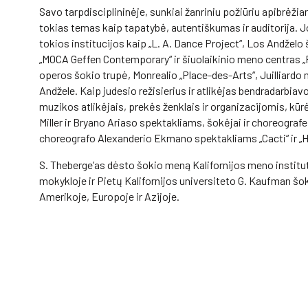
Savo tarpdisciplininėje, sunkiai žanriniu požiūriu apibrėži
tokias temas kaip tapatybė, autentiškumas ir auditorija. J
tokios institucijos kaip „L. A. Dance Project“, Los Andželo 
„MOCA Geffen Contemporary“ ir šiuolaikinio meno centras 
operos šokio trupė, Monrealio „Place-des-Arts“, Juilliardo 
Andžele. Kaip judesio režisierius ir atlikėjas bendradarbiav
muzikos atlikėjais, prekės ženklais ir organizacijomis, k
Miller ir Bryano Ariaso spektakliams, šokėjai ir choreograf
choreografo Alexanderio Ekmano spektakliams „Cacti“ ir „
S. Theberge’as dėsto šokio meną Kalifornijos meno institute
mokykloje ir Pietų Kalifornijos universiteto G. Kaufman š
Amerikoje, Europoje ir Azijoje.