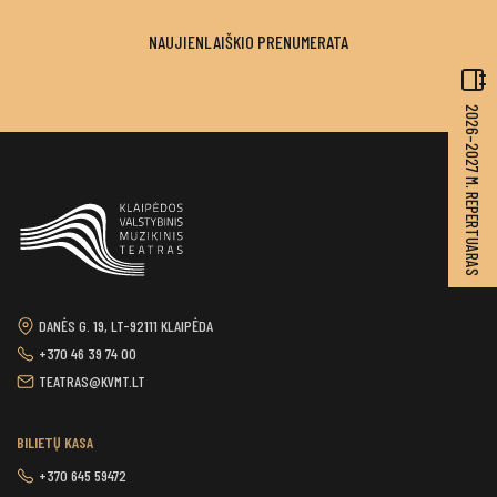
NAUJIENLAIŠKIO PRENUMERATA
2026–2027 M. REPERTUARAS
DANĖS G. 19, LT-92111 KLAIPĖDA
+370 46 39 74 00
TEATRAS@KVMT.LT
BILIETŲ KASA
+370 645 59472