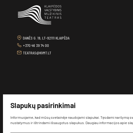
DANĖS G. 19, LT-92111 KLAIPĖDA
+370 46 39 74 00
TEATRAS@KVMT.LT
Slapukų pasirinkimai
Informuojame, kad mūsų svetainėje naudojami slapukai. Tęsdami naršymą sve
nustatymus ir ištrindami išsaugotus slapukus. Daugiau informacijos apie sl