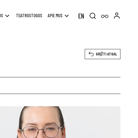
EN
OS
TEATROSTOGOS
APIE MUS
Search
for:
GRĮŽTI ATGAL