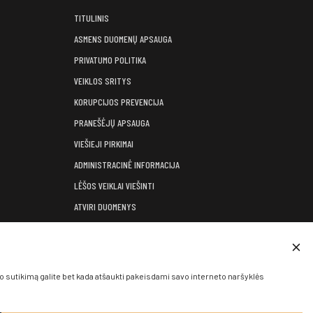
TITULINIS
ASMENS DUOMENŲ APSAUGA
PRIVATUMO POLITIKA
VEIKLOS SRITYS
KORUPCIJOS PREVENCIJA
PRANEŠĖJŲ APSAUGA
VIEŠIEJI PIRKIMAI
ADMINISTRACINĖ INFORMACIJA
LĖŠOS VEIKLAI VIEŠINTI
ATVIRI DUOMENYS
KONSULTAVIMASIS SU VISUOMENE
KONTAKTAI
utikimą galite bet kada atšaukti pakeisdami savo interneto naršyklės