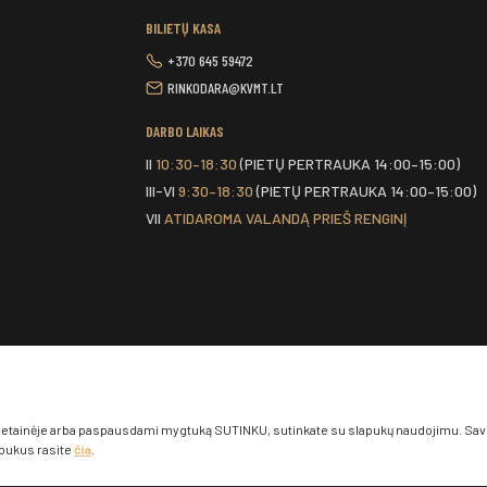
BILIETŲ KASA
+370 645 59472
RINKODARA@KVMT.LT
DARBO LAIKAS
II
10:30–18:30
(PIETŲ PERTRAUKA 14:00–15:00)
III-VI
9:30–18:30
(PIETŲ PERTRAUKA 14:00–15:00)
VII
ATIDAROMA VALANDĄ PRIEŠ RENGINĮ
tainėje arba paspausdami mygtuką SUTINKU, sutinkate su slapukų naudojimu. Savo s
apukus rasite
čia
.