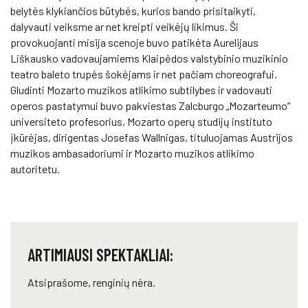
belytės klykiančios būtybės, kurios bando prisitaikyti,
dalyvauti veiksme ar net kreipti veikėjų likimus. Ši
provokuojanti misija scenoje buvo patikėta Aurelijaus
Liškausko vadovaujamiems Klaipėdos valstybinio muzikinio
teatro baleto trupės šokėjams ir net pačiam choreografui.
Gludinti Mozarto muzikos atlikimo subtilybes ir vadovauti
operos pastatymui buvo pakviestas Zalcburgo „Mozarteumo“
universiteto profesorius, Mozarto operų studijų instituto
įkūrėjas, dirigentas Josefas Wallnigas, tituluojamas Austrijos
muzikos ambasadoriumi ir Mozarto muzikos atlikimo
autoritetu.
ARTIMIAUSI SPEKTAKLIAI:
Atsiprašome, renginių nėra.