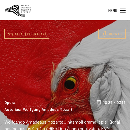
MENU
ATGAL Į REPERTUARĄ
DALINTIS
Opera
10 25 - 03 15
Autorius: Wolfgang Amadeus Mozart
Wolfgango Amadeaus Mozarto „linksmoji drama“ apie liūdnai
pasibaigusius širdžių ėdiko Don Žuano nuotykius, KVMT