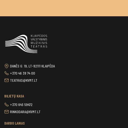
DANĖS G. 19, LT-92111 KLAIPĖDA
+370 46 39 74 00
TEATRAS@KVMT.LT
BILIETŲ KASA
+370 645 59472
RINKODARA@KVMT.LT
DARBO LAIKAS