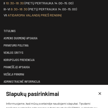
II
10:30–18:30
(PIETŲ PERTRAUKA 14:00–15:00)
III-VI
9:30–18:30
(PIETŲ PERTRAUKA 14:00–15:00)
VII
ATIDAROMA VALANDĄ PRIEŠ RENGINĮ
TITULINIS
ASMENS DUOMENŲ APSAUGA
PRIVATUMO POLITIKA
VEIKLOS SRITYS
KORUPCIJOS PREVENCIJA
PRANEŠĖJŲ APSAUGA
VIEŠIEJI PIRKIMAI
ADMINISTRACINĖ INFORMACIJA
LĖŠOS VEIKLAI VIEŠINTI
Slapukų pasirinkimai
ATVIRI DUOMENYS
KONSULTAVIMASIS SU VISUOMENE
Informuojame, kad mūsų svetainėje naudojami slapukai. Tęsdami
naršymą svetainėje arba paspausdami mygtuką SUTINKU, sutinkate su