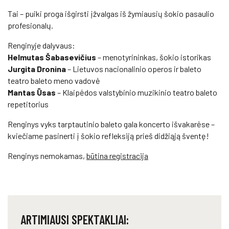
Tai – puiki proga išgirsti įžvalgas iš žymiausių šokio pasaulio
profesionalų.
Renginyje dalyvaus:
Helmutas Šabasevičius
– menotyrininkas, šokio istorikas
Jurgita Dronina
– Lietuvos nacionalinio operos ir baleto
teatro baleto meno vadovė
Mantas Ūsas
– Klaipėdos valstybinio muzikinio teatro baleto
repetitorius
Renginys vyks tarptautinio baleto gala koncerto išvakarėse –
kviečiame pasinerti į šokio refleksiją prieš didžiąją šventę!
Renginys nemokamas,
būtina registracija
ARTIMIAUSI SPEKTAKLIAI: