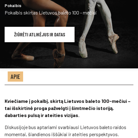
Pokalbis
Pokalbis skirtas Lietuvos baleto 100 - mečiui
ŽIŪRĖTI ATLIKĖJUS IR DATAS
APIE
Kviečiame į pokalbį, skirtą Lietuvos baleto 100-mečiui –
tai išskirtinė proga pažvelgti į šimtmečio istoriją,
dabarties pulsą ir ateities vizijas.
Diskusijoje bus aptariami svarbiausi Lietuvos baleto raidos
momentai, šiandienos iššūkiai ir ateities perspektyvos.