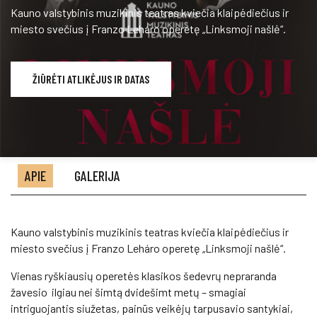
Kauno valstybinis muzikinis teatras kviečia klaipėdiečius ir
miesto svečius į Franzo Leháro operetę „Linksmoji našlė“.
ŽIŪRĖTI ATLIKĖJUS IR DATAS
APIE
GALERIJA
Kauno valstybinis muzikinis teatras kviečia klaipėdiečius ir
miesto svečius į Franzo Leháro operetę „Linksmoji našlė“.
Vienas ryškiausių operetės klasikos šedevrų nepraranda
žavesio ilgiau nei šimtą dvidešimt metų – smagiai
intriguojantis siužetas, painūs veikėjų tarpusavio santykiai,