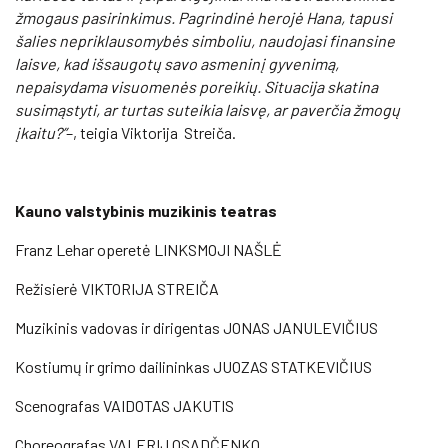
žmogaus pasirinkimus. Pagrindinė herojė Hana, tapusi
šalies nepriklausomybės simboliu, naudojasi finansine
laisve, kad išsaugotų savo asmeninį gyvenimą,
nepaisydama visuomenės poreikių. Situacija skatina
susimąstyti, ar turtas suteikia laisvę, ar paverčia žmogų
įkaitu?”
–, teigia Viktorija Streiča.
Kauno valstybinis muzikinis teatras
Franz Lehar operetė LINKSMOJI NAŠLĖ
Režisierė VIKTORIJA STREIČA
Muzikinis vadovas ir dirigentas JONAS JANULEVIČIUS
Kostiumų ir grimo dailininkas JUOZAS STATKEVIČIUS
Scenografas VAIDOTAS JAKUTIS
Choreografas VALERIJ OSADČENKO