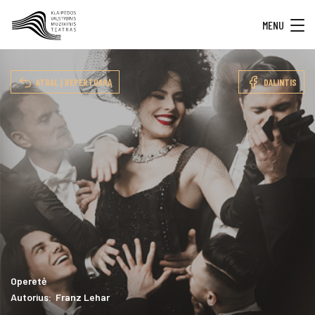
MENU
ATGAL Į REPERTUARĄ
DALINTIS
Operetė
Autorius: Franz Lehar