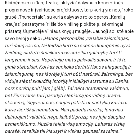
Klaipėdos muzikinį teatrą, aktyviai dalyvauja koncertinės
programose ir įvairiuose projektuose, tarp kurių yra netgi roko
grupė „Thundertale“, su kuria dalyvavo roko operos „Karalių
kraujas“ pastatyme ir išleido vinilinę plokštelę, sėkmingai
pristatą šiųmetėje Vilniaus knygų mugėje. Jaunoji solistė apie
savo heroję sako:
„Hanos personažas yra labai žaismingas,
turi daug šarmo, tai leidžia kurti su scenos kolegomis gyva
žaidimą, siužeto šmaikštumas suteikia galimybę turėti
lengvumo ir sau. Repeticijų metu pakvailiodavom, ir iš to
gimė stebuklai. Kol kas sunkoka derinti Hanos eleganciją ir
žaismingumą, nes išorėje ji turi būti natūrali, žaisminga, bet
viduje slėpti skaudžią istoriją ir išlaikyti atstumą su Danila,
nors norėtų pulti jam į glėbį. Tai nėra dramatinis vaidmuo,
bet žiūrovams turi parodyti slepiamą jos vidinę dramą:
skausmą, išgyvenimus, naujas patirtis ir santykių kūrimą,
kurie išoriškai nematomi. Man padeda muzika, lengviau
dainuojant vaidinti, negu kalbėti prozą, nes joje daugiau
asmeniškumo. Muzika teikia visą emociją, Leharas viską
parašė, tereikia tik klausyti ir viskas gaunasi savaime.“