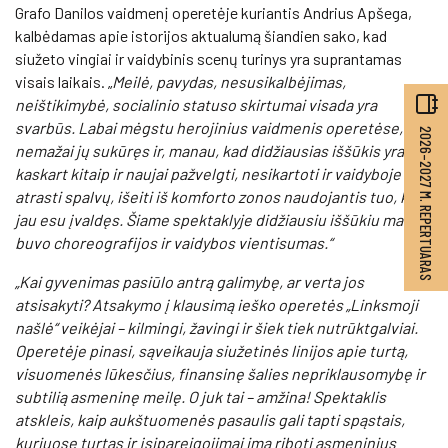
Grafo Danilos vaidmenį operetėje kuriantis Andrius Apšega,
kalbėdamas apie istorijos aktualumą šiandien sako, kad
siužeto vingiai ir vaidybinis scenų turinys yra suprantamas
visais laikais. „
Meilė, pavydas, nesusikalbėjimas,
neištikimybė, socialinio statuso skirtumai visada yra
svarbūs.
Labai mėgstu herojinius vaidmenis operetėse, esu
2026–2027 M. REPERTUARAS
nemažai jų sukūręs ir, manau, kad didžiausias iššūkis yra
kaskart kitaip ir naujai pažvelgti, nesikartoti ir vaidyboje
atrasti spalvų, išeiti iš komforto zonos naudojantis tuo, ką
jau esu įvaldęs. Šiame spektaklyje didžiausiu iššūkiu man
buvo choreografijos ir vaidybos vientisumas.“
„Kai gyvenimas pasiūlo antrą galimybę, ar verta jos
atsisakyti? Atsakymo į klausimą ieško operetės „Linksmoji
našlė“ veikėjai – kilmingi, žavingi ir šiek tiek nutrūktgalviai.
Operetėje pinasi, sąveikauja siužetinės linijos apie turtą,
visuomenės lūkesčius, finansinę šalies nepriklausomybę ir
subtilią asmeninę meilę. O juk tai – amžina! Spektaklis
atskleis, kaip aukštuomenės pasaulis gali tapti spąstais,
kuriuose turtas ir įsipareigojimai ima riboti asmeninius