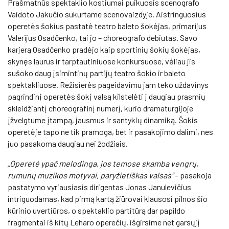
Prašmatnūs spektaklio kostiumai puikuosis scenografo
Vaidoto Jakučio sukurtame scenovaizdyje. Aistringuosius
operetės šokius pastatė teatro baleto šokėjas, primarijus
Valerijus Osadčenko, tai jo – choreografo debiutas. Savo
karjerą Osadčenko pradėjo kaip sportinių šokių šokėjas,
skynęs laurus ir tarptautiniuose konkursuose, vėliau jis
sušoko daug įsimintinų partijų teatro šokio ir baleto
spektakliuose. Režisierės pageidavimu jam teko uždavinys
pagrindinį operetės šokį valsą kilstelėti į daugiau prasmių
skleidžiantį choreografinį numerį, kurio dramaturgijoje
įžvelgtume įtampą, jausmus ir santykių dinamiką. Šokis
operetėje tapo ne tik pramoga, bet ir pasakojimo dalimi, nes
juo pasakoma daugiau nei žodžiais.
„Operetė ypač melodinga, jos temose skamba vengrų,
rumunų muzikos motyvai, paryžietiškas valsas“
– pasakoja
pastatymo vyriausiasis dirigentas Jonas Janulevičius
intriguodamas, kad pirmą kartą žiūrovai klausosi pilnos šio
kūrinio uvertiūros, o spektaklio partitūrą dar papildo
fragmentai iš kitų Leharo operečių, išgirsime net garsųjį