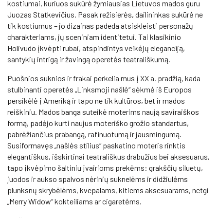
kostiumai, kuriuos sukūrė žymiausias Lietuvos mados guru
Juozas Statkevičius. Pasak režisierės, dailininkas sukūrė ne
tik kostiumus – jo dizainas padeda atsiskleisti personažų
charakteriams, jų sceniniam identitetui. Tai klasikinio
Holivudo įkvėpti rūbai, atspindintys veikėjų eleganciją,
santykių intrigą ir žavingą operetės teatrališkumą.
Puošnios suknios ir frakai perkelia mus į XX a. pradžią, kada
stulbinanti operetės „Linksmoji našlė“ sėkmė iš Europos
persikėlė į Ameriką ir tapo ne tik kultūros, bet ir mados
reiškiniu. Mados banga suteikė moterims naują saviraiškos
formą, padėjo kurti naujus moteriško grožio standartus,
pabrėžiančius prabangą, rafinuotumą ir jausmingumą.
Susiformavęs „našlės stilius“ paskatino moteris rinktis
elegantiškus, išskirtinai teatrališkus drabužius bei aksesuarus,
tapo įkvėpimo šaltiniu įvairioms prekėms: grakščių siluetų,
juodos ir aukso spalvos nėrinių suknelėms ir didžiulėms
plunksnų skrybėlėms, kvepalams, kitiems aksesuarams, netgi
„Merry Widow“ kokteiliams ar cigaretėms.