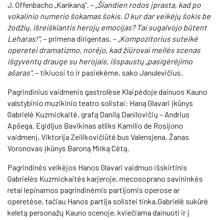
J. Offenbacho „Kankaną“. –
„Šiandien rodos įprasta, kad po
vokalinio numerio šokamas šokis. O kur dar veikėjų šokis be
žodžių, išreiškiantis herojų emocijas? Tai sugalvojo būtent
Leharas!“
, – primena dirigentas. –
„Kompozitorius suteikė
operetei dramatizmo, norėjo, kad žiūrovai meilės scenas
išgyventų drauge su herojais, išspaustų „pasigėrėjimo
ašaras“,
– tikiuosi to ir pasiekėme, sako Janulevičius.
Pagrindinius vaidmenis gastrolėse Klaipėdoje dainuos Kauno
valstybinio muzikinio teatro solistai: Haną Glavari įkūnys
Gabrielė Kuzmickaitė, grafą Danilą Danilovičių – Andrius
Apšega. Egidijus Bavikinas atliks Kamilio de Rosijono
vaidmenį, Viktorija Zeilikovičiūtė bus Valensjena, Žanas
Voronovas įkūnys Baroną Mirką Cėtą.
Pagrindinės veikėjos Hanos Glavari vaidmuo išskirtinis
Gabrielės Kuzmickaitės karjeroje, mecosoprano savininkės
retai lepinamos pagrindinėmis partijomis operose ar
operetėse, tačiau Hanos partija solistei tinka.Gabrielė sukūrė
keletą personažų Kauno scenoje, kviečiama dainuoti ir į