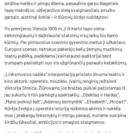
amžina meilės ir pinigų dilema, pasaulinio garso šlageriais
tapę melodijos, užliejančios sielą svaiginančiais smuiko
garsais, aistringi šokiai – ir žiūrovų širdys sušildytos!
Po premjeros Vienoje 1905 m. ji iš karto tapo viena
sėkmingiausių ir dažniausiai statomų visų laikų šio žanro
kūrinių. Per pirmuosius sceninio gyvenimo metus ji užkariavo
Europos scenas, netrukus pakerėjo kelių žemynų muzikinių
teatrų publiką, padėdama įvairiatautei auditorijai bent
trumpam pasislėpti nuo vis užgriūnančių pasaulio kataklizmų.
„Linksmosios našlės“ interpretaciją pristato žinoma teatro ir
kino aktorė, operetės, miuziklo, įvairių renginių režisierė
Viktorija Streiča. Žiūrovams jos braižas puikiai pažįstamas iš
jau sukurtų ir itin pamėgtų spektaklių: „Džekilas ir Haidas“,
„Mano puikioji ledi“, „Adamsų šeimynėlėׅ“, „Elisabeth“, „Mozart!“.
Kūrėja žvelgia į operetės istoriją nūdienos akimis ir nukelia
mus į prabangų linksmybių ir intrigų pasaulį, kuriame susipina
širdžių lūkesčiai, ambicijos ir smagios staigmenos.