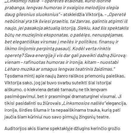
„„Linksmoji našlė“ – operetės etalonas, kurio išorinė
prabanga, lengvas humoras ir svaigios melodijos slepia
daug gilesnius sluoksnius“
– atskleidžia Viktorija, –
„Operetė
nebūtinai yra tik šviesi praeitis, tai žanras, galintis atgimti iš
naujo, jei pasakoja aktualią istoriją. Siekiu, kad šis spektaklis
būtų ne muziejinis eksponatas, o pašėlęs, nenuspėjamas,
bet elegantiškas virsmas į meilės ir politikos, finansų ir
likimo linijomis perpintą pasaulį. Kodėl verta rinktis
operetę? Sava energija ji vis dar gali paveikti dažną žiūrovą:
vienam – rafinuotas humoras ir ironija, kitam – nuostabi
Léharo muzika ar smagus lengvas teatrinis žaidimas.“
Tęsdama mintį apie naujų žanro raiškos priemonių paieškas,
Viktorija sako, jog jai buvo svarbu suteikti šiai istorijai
aiškumo, o kiekviena detalė tarnautų ne tik lengvam
pasimėgavimui, bet ir prasmingai dramaturginei visumai. Ji
tikisi pasidalinti su žiūrovais
„
Linksmosios našlės“
elegancija,
ironija, širdies šiluma ir ta nepaaiškinama trauka, kurią pati
jaučia šiam kūriniui nuo savo pirmųjų žingsnių teatre.
Auditorijos akis šiame spektaklyje džiugins kerinčio grožio