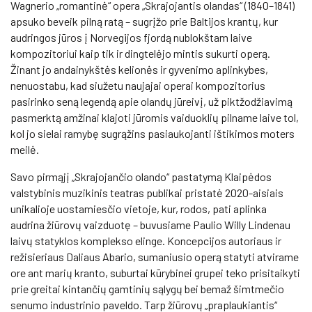
Wagnerio „romantinė“ opera „Skrajojantis olandas“ (1840–1841)
apsuko beveik pilną ratą – sugrįžo prie Baltijos krantų, kur
audringos jūros į Norvegijos fjordą nublokštam laive
kompozitoriui kaip tik ir dingtelėjo mintis sukurti operą.
Žinant jo andainykštės kelionės ir gyvenimo aplinkybes,
nenuostabu, kad siužetu naujajai operai kompozitorius
pasirinko seną legendą apie olandų jūreivį, už piktžodžiavimą
pasmerktą amžinai klajoti jūromis vaiduoklių pilname laive tol,
kol jo sielai ramybę sugrąžins pasiaukojanti ištikimos moters
meilė.
Savo pirmąjį „Skrajojančio olando“ pastatymą Klaipėdos
valstybinis muzikinis teatras publikai pristatė 2020-aisiais
unikalioje uostamiesčio vietoje, kur, rodos, pati aplinka
audrina žiūrovų vaizduotę – buvusiame Paulio Willy Lindenau
laivų statyklos komplekso elinge. Koncepcijos autoriaus ir
režisieriaus Daliaus Abario, sumaniusio operą statyti atvirame
ore ant marių kranto, suburtai kūrybinei grupei teko prisitaikyti
prie greitai kintančių gamtinių sąlygų bei bemaž šimtmečio
senumo industrinio paveldo. Tarp žiūrovų „praplaukiantis“