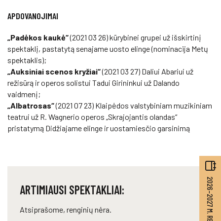
APDOVANOJIMAI
„Padėkos kaukė“
(2021 03 26) kūrybinei grupei už išskirtinį
spektaklį, pastatytą senajame uosto elinge (nominacija Metų
spektaklis);
„Auksiniai scenos kryžiai“
(2021 03 27) Daliui Abariui už
režisūrą ir operos solistui Tadui Girininkui už Dalando
vaidmenį;
„Albatrosas“
(2021 07 23) Klaipėdos valstybiniam muzikiniam
teatrui už R. Wagnerio operos „Skrajojantis olandas“
pristatymą Didžiajame elinge ir uostamiesčio garsinimą
2026–2027 M. REPERTUARAS
ARTIMIAUSI SPEKTAKLIAI:
Atsiprašome, renginių nėra.