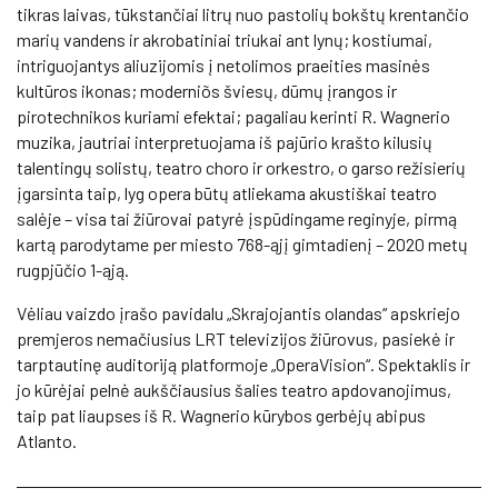
tikras laivas, tūkstančiai litrų nuo pastolių bokštų krentančio
marių vandens ir akrobatiniai triukai ant lynų; kostiumai,
intriguojantys aliuzijomis į netolimos praeities masinės
kultūros ikonas; moderniõs šviesų, dūmų įrangos ir
pirotechnikos kuriami efektai; pagaliau kerinti R. Wagnerio
muzika, jautriai interpretuojama iš pajūrio krašto kilusių
talentingų solistų, teatro choro ir orkestro, o garso režisierių
įgarsinta taip, lyg opera būtų atliekama akustiškai teatro
salėje – visa tai žiūrovai patyrė įspūdingame reginyje, pirmą
kartą parodytame per miesto 768-ąjį gimtadienį – 2020 metų
rugpjūčio 1-ąją.
Vėliau vaizdo įrašo pavidalu „Skrajojantis olandas“ apskriejo
premjeros nemačiusius LRT televizijos žiūrovus, pasiekė ir
tarptautinę auditoriją platformoje „OperaVision“. Spektaklis ir
jo kūrėjai pelnė aukščiausius šalies teatro apdovanojimus,
taip pat liaupses iš R. Wagnerio kūrybos gerbėjų abipus
Atlanto.