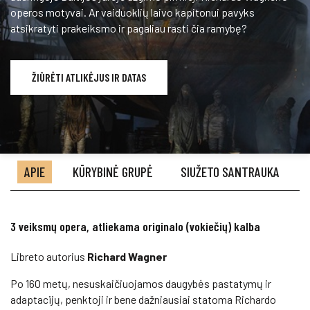
operos motyvai. Ar vaiduoklių laivo kapitonui pavyks
atsikratyti prakeiksmo ir pagaliau rasti čia ramybę?
ŽIŪRĖTI ATLIKĖJUS IR DATAS
APIE
KŪRYBINĖ GRUPĖ
SIUŽETO SANTRAUKA
3 veiksmų opera, atliekama originalo (vokiečių) kalba
Libreto autorius
Richard Wagner
Po 160 metų, nesuskaičiuojamos daugybės pastatymų ir
adaptacijų, penktoji ir bene dažniausiai statoma Richardo