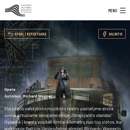
MENU
ATGAL Į REPERTUARĄ
DALINTIS
Opera
Autorius: Richard Wagner
Klaipėdos valstybinio muzikinio teatro pastatyme atvira
scena virtusiame senajame elinge „Skrajojantis olandas“
išplaukė į krantą vos keli šimtai kilometrų nuo tos vietos, kur
audringoje Baltijos jūroje užgimė pirmieji Richardo Wagnerio