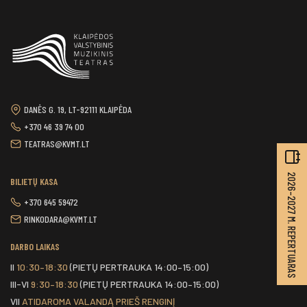
DANĖS G. 19, LT-92111 KLAIPĖDA
+370 46 39 74 00
TEATRAS@KVMT.LT
2026–2027 M. REPERTUARAS
BILIETŲ KASA
+370 645 59472
RINKODARA@KVMT.LT
DARBO LAIKAS
II
10:30–18:30
(PIETŲ PERTRAUKA 14:00–15:00)
III-VI
9:30–18:30
(PIETŲ PERTRAUKA 14:00–15:00)
VII
ATIDAROMA VALANDĄ PRIEŠ RENGINĮ