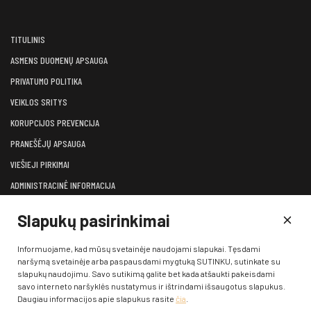
TITULINIS
ASMENS DUOMENŲ APSAUGA
PRIVATUMO POLITIKA
VEIKLOS SRITYS
KORUPCIJOS PREVENCIJA
PRANEŠĖJŲ APSAUGA
VIEŠIEJI PIRKIMAI
ADMINISTRACINĖ INFORMACIJA
LĖŠOS VEIKLAI VIEŠINTI
Slapukų pasirinkimai
ATVIRI DUOMENYS
KONSULTAVIMASIS SU VISUOMENE
Informuojame, kad mūsų svetainėje naudojami slapukai. Tęsdami
naršymą svetainėje arba paspausdami mygtuką SUTINKU, sutinkate su
KONTAKTAI
slapukų naudojimu. Savo sutikimą galite bet kada atšaukti pakeisdami
savo interneto naršyklės nustatymus ir ištrindami išsaugotus slapukus.
Daugiau informacijos apie slapukus rasite
čia
.