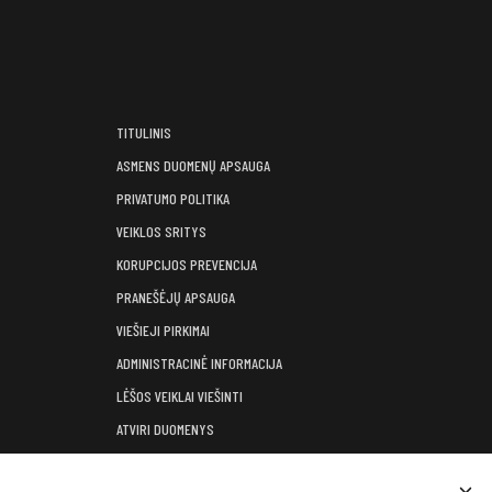
TITULINIS
ASMENS DUOMENŲ APSAUGA
PRIVATUMO POLITIKA
VEIKLOS SRITYS
KORUPCIJOS PREVENCIJA
PRANEŠĖJŲ APSAUGA
VIEŠIEJI PIRKIMAI
ADMINISTRACINĖ INFORMACIJA
LĖŠOS VEIKLAI VIEŠINTI
ATVIRI DUOMENYS
KONSULTAVIMASIS SU VISUOMENE