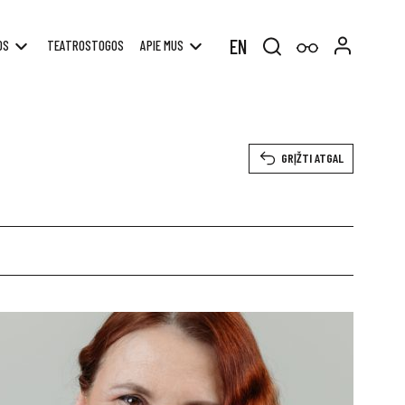
EN
OS
TEATROSTOGOS
APIE MUS
Search
for:
GRĮŽTI ATGAL