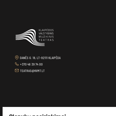
DANĖS G. 19, LT-92111 KLAIPĖDA
+370 46 39 74 00
TEATRAS@KVMT.LT