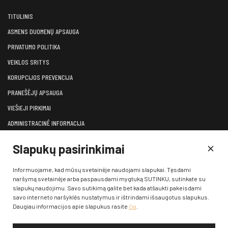
TITULINIS
ASMENS DUOMENŲ APSAUGA
PRIVATUMO POLITIKA
VEIKLOS SRITYS
KORUPCIJOS PREVENCIJA
PRANEŠĖJŲ APSAUGA
VIEŠIEJI PIRKIMAI
ADMINISTRACINĖ INFORMACIJA
LĖŠOS VEIKLAI VIEŠINTI
Slapukų pasirinkimai
ATVIRI DUOMENYS
KONSULTAVIMASIS SU VISUOMENE
Informuojame, kad mūsų svetainėje naudojami slapukai. Tęsdami
naršymą svetainėje arba paspausdami mygtuką SUTINKU, sutinkate su
KONTAKTAI
slapukų naudojimu. Savo sutikimą galite bet kada atšaukti pakeisdami
savo interneto naršyklės nustatymus ir ištrindami išsaugotus slapukus.
Daugiau informacijos apie slapukus rasite
čia
.