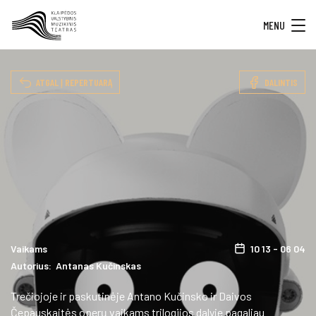
MENU
ATGAL Į REPERTUARĄ
DALINTIS
Vaikams
10 13 - 06 04
Autorius: Antanas Kučinskas
Trečiojoje ir paskutinėje Antano Kučinsko ir Daivos
Čepauskaitės operų vaikams trilogijos dalyje pagaliau