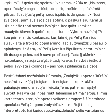
kryžiumi“ už geriausią spektaklį vaikams, ir 2014 m. „Makaronų
opera“) dalyje pagaliau išsipildo pelių troškimas prisikimšti
pilvus. Išbadėjusių pelių norus išpildo iš dangaus nukritusi
žvaigždė: pirmiausia jos pasisotina, o paskui Pelių Karalius
užsigeidžia tapti scenos žvaigžde, kad galėtų amžinai
maudytis šlovės ir garbės spinduliuose. Vyksta muzikinį TV
šou primenantis konkursas, kurį laimėjęs Pelių Karalius
sulaukia taip trokšto populiarumo. Tačiau žvaigždžių pasaulio
spindesys išblėsta, kai Pelių Karalius išpuiksta ir atstumia ne
tik drauges peles, bet ir savo prodiuserį. Tada jį akimirksniu
nukonkuruoja nauja žvaigždė Lady Kvaka. Teisybės ieškoti
pelės išvyksta į kosmosą – pas norus pildančią žvaigždę…
Pasitikėdami mažaisiais žiūrovais, „Žvaigždžių operos“ kūrėjai
neskirsto veikėjų į teigiamus ir neigiamus, spektaklio
pabaigoje nemoralizuoja ir leidžia jiems patiems mąstyti,
suvokti kas yra kas ir pasirinkti labiausiai artimą herojų. Pirmą
kartą teatro istorijoje operos vaikams programėlėje atsirado
specialus Pelių žargono žodynėlis, kad mažieji teisingai
interpretuotų kai kuriuos „sužvaigždėjusių“ pelių vartojamus