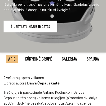
išsipildo pelių troškimas prisikimšti pilvus. Išbadėjusių pelių
norus išpildo iš dangaus nukritusi žvaigždė...
ŽIŪRĖTI ATLIKĖJUS IR DATAS
APIE
KŪRYBINĖ GRUPĖ
GALERIJA
SPAUDA
2 veiksmų opera vaikams
Libreto autorė
Daiva Čepauskaitė
Trečiojoje ir paskutinėje Antano Kučinsko ir Daivos
Čepauskaitės operų vaikams trilogijos (pirmosios dvi dalys –
2007 m. „Bulvinė pasaka“, apdovanota „Auksiniu scenos