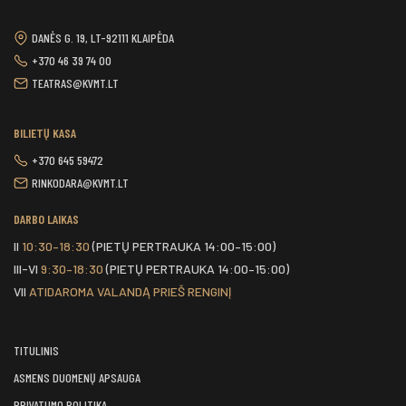
DANĖS G. 19, LT-92111 KLAIPĖDA
+370 46 39 74 00
TEATRAS@KVMT.LT
BILIETŲ KASA
+370 645 59472
RINKODARA@KVMT.LT
DARBO LAIKAS
II
10:30–18:30
(PIETŲ PERTRAUKA 14:00–15:00)
III-VI
9:30–18:30
(PIETŲ PERTRAUKA 14:00–15:00)
VII
ATIDAROMA VALANDĄ PRIEŠ RENGINĮ
TITULINIS
ASMENS DUOMENŲ APSAUGA
PRIVATUMO POLITIKA