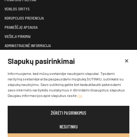
VEIKLOS SRITYS
KORUPCIJOS PREVENCIJA
PRANEŠĖJŲ APSAUGA
VIEŠIEJI PIRKIMAI
ADMINISTRACINĖ INFORMACIJA
LĖŠOS VEIKLAI VIEŠINTI
Slapukų pasirinkimai
ATVIRI DUOMENYS
KONSULTAVIMASIS SU VISUOMENE
Informuojame, kad mūsų svetainėje naudojami slapukai. Tęsdami
naršymą svetainėje arba paspausdami mygtuką SUTINKU, sutinkate su
KONTAKTAI
slapukų naudojimu. Savo sutikimą galite bet kada atšaukti pakeisdami
savo interneto naršyklės nustatymus ir ištrindami išsaugotus slapukus.
Daugiau informacijos apie slapukus rasite
čia
.
ŽIŪRĖTI PASIRINKIMUS
© 2026 Klaipėdos valstybinis muzikinis teatras. Visos teisės
saugomos įstatymų
NESUTINKU