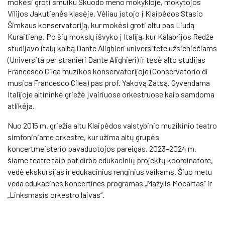
mokėsi groti smuiku Skuodo meno mokykloje, mokytojos
Vilijos Jakutienės klasėje. Vėliau įstojo į Klaipėdos Stasio
Šimkaus konservatoriją, kur mokėsi groti altu pas Liudą
Kuraitienę. Po šių mokslų išvyko į Italiją, kur Kalabrijos Redže
studijavo italų kalbą Dante Alighieri universitete užsieniečiams
(Università per stranieri Dante Alighieri) ir tęsė alto studijas
Francesco Cilea muzikos konservatorijoje (Conservatorio di
musica Francesco Cilea) pas prof. Yakovą Zatsą. Gyvendama
Italijoje altininkė griežė įvairiuose orkestruose kaip samdoma
atlikėja.
Nuo 2015 m. griežia altu Klaipėdos valstybinio muzikinio teatro
simfoniniame orkestre, kur užima altų grupės
koncertmeisterio pavaduotojos pareigas. 2023–2024 m.
šiame teatre taip pat dirbo edukacinių projektų koordinatore,
vedė ekskursijas ir edukacinius renginius vaikams. Šiuo metu
veda edukacines koncertines programas „Mažylis Mocartas“ ir
„Linksmasis orkestro laivas“.