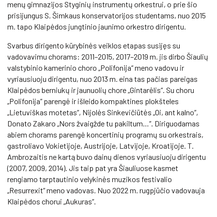
menų gimnazijos Styginių instrumentų orkestrui, o prie šio
prisijungus S. Šimkaus konservatorijos studentams, nuo 2015
m. tapo Klaipėdos jungtinio jaunimo orkestro dirigentu.
Svarbus dirigento kūrybinės veiklos etapas susijęs su
vadovavimu chorams: 2011–2015, 2017–2019 m. jis dirbo Šiaulių
valstybinio kamerinio choro „Polifonija“ meno vadovu ir
vyriausiuoju dirigentu, nuo 2013 m. eina tas pačias pareigas
Klaipėdos berniukų ir jaunuolių chore „Gintarėlis“. Su choru
„Polifonija“ parengė ir išleido kompaktines plokšteles
„Lietuviškas motetas“, Nijolės Sinkevičiūtės „Oi, ant kalno“,
Donato Zakaro „Nors žvaigžde tu pakiltum…“. Diriguodamas
abiem chorams parengė koncertinių programų su orkestrais,
gastroliavo Vokietijoje, Austrijoje, Latvijoje, Kroatijoje. T.
Ambrozaitis ne kartą buvo dainų dienos vyriausiuoju dirigentu
(2007, 2009, 2014). Jis taip pat yra Šiauliuose kasmet
rengiamo tarptautinio velykinės muzikos festivalio
„Resurrexit“ meno vadovas. Nuo 2022 m. rugpjūčio vadovauja
Klaipėdos chorui „Aukuras“.