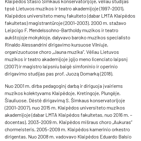
Klaipėdos Stasio Šimkaus konservatorijoje, vėliau studijas
tęsė Lietuvos muzikos ir teatro akademijoje (1997–2001),
Klaipėdos universiteto menų fakulteto (dabar LMTA Klaipėdos
fakultetas) magistrantūroje (2001–2003). 2000 m. stažavo
Leipcigo F. Mendelssohno-Bartholdy muzikos ir teatro
aukštojoje mokykloje, dalyvavo baroko muzikos specialisto
Rinaldo Alessandrini dirigavimo kursuose Vilniuje,
organizuotuose choro „Jauna muzika“. Vėliau Lietuvos
muzikos ir teatro akademijoje įgijo meno licenciato laipsnį
(2007) ir magistro laipsniu baigė simfoninio ir operinio
dirigavimo studijas pas prof. Juozą Domarką (2018).
Nuo 2001 m. dirba pedagoginį darbą ir diriguoja įvairiems
muzikos kolektyvams Klaipėdoje, Kretingoje, Plungėje,
Šiauliuose. Dėstė dirigavimą S. Šimkaus konservatorijoje
(2001–2007), nuo 2015 m. Klaipėdos universiteto muzikos
akademijoje (dabar LMTA Klaipėdos fakultetas, nuo 2016 m. –
docentas). 2003–2009 m. Klaipėdos mišraus choro „Aukuras“
chormeisteris, 2005–2009 m. Klaipėdos kamerinio orkestro
dirigentas. Nuo 2008 m. vadovavo Klaipėdos Eduardo Balsio