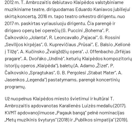
2012 m. T. Ambrozaitis debiutavo Klaipėdos valstybiniame
muzikiniame teatre, diriguodamas Eduardo Kaniavos jubiliejui
skirtą koncertą, 2016 m. tapo teatro orkestro dirigentu, nuo
2017 m. paskirtas vyriausiuoju dirigentu. Čia parengė ir
dirigavo operų bei operečių (G. Puccini „Bohema“, P.
Čaikovskio „Jolanta“, R. Leoncavallo „Pajacai“, G. Rossini
„Sevilijos kirpėjas“, G. Kuprevičiaus „Prūsai“, E. Balsio „Kelionė
į Tilžę“, A. Kučinsko „Žvaigždžių opera“, J. Offenbacho „Orfėjas
pragare“, A. Dvořáko „Undinė“, keturių Klaipėdos kompozitorių
istorijų operos „Klaipėda“), baletų (A. Adamo „Žizel“, P.
Čaikovskio „Spragtukas“, G. B. Pergolesi „Stabat Mater“, A.
Jasenkos „Legenda“) pastatymams, parengė koncertinių
programų.
Už nuopelnus Klaipėdos miesto švietimui ir kultūrai T.
Ambrozaitis apdovanotas Karalienės Luizės medaliu (2017).
KVMT apdovanojimuose „Pagauk bangą“ pelnė nominacijas
„Metų muzikinis švyturys“ (2018) ir „Publikos simpatija“ (2019).