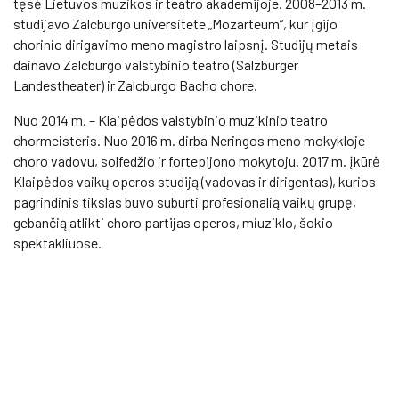
tęsė Lietuvos muzikos ir teatro akademijoje. 2008–2013 m.
studijavo Zalcburgo universitete „Mozarteum“, kur įgijo
chorinio dirigavimo meno magistro laipsnį. Studijų metais
dainavo Zalcburgo valstybinio teatro (Salzburger
Landestheater) ir Zalcburgo Bacho chore.
Nuo 2014 m. – Klaipėdos valstybinio muzikinio teatro
chormeisteris. Nuo 2016 m. dirba Neringos meno mokykloje
choro vadovu, solfedžio ir fortepijono mokytoju. 2017 m. įkūrė
Klaipėdos vaikų operos studiją (vadovas ir dirigentas), kurios
pagrindinis tikslas buvo suburti profesionalią vaikų grupę,
gebančią atlikti choro partijas operos, miuziklo, šokio
spektakliuose.