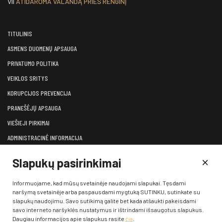
VII
ATIDAROMA VALANDĄ PRIEŠ RENGINĮ
TITULINIS
ASMENS DUOMENŲ APSAUGA
PRIVATUMO POLITIKA
VEIKLOS SRITYS
KORUPCIJOS PREVENCIJA
PRANEŠĖJŲ APSAUGA
VIEŠIEJI PIRKIMAI
ADMINISTRACINĖ INFORMACIJA
LĖŠOS VEIKLAI VIEŠINTI
Slapukų pasirinkimai
ATVIRI DUOMENYS
KONSULTAVIMASIS SU VISUOMENE
Informuojame, kad mūsų svetainėje naudojami slapukai. Tęsdami
naršymą svetainėje arba paspausdami mygtuką SUTINKU, sutinkate su
KONTAKTAI
slapukų naudojimu. Savo sutikimą galite bet kada atšaukti pakeisdami
savo interneto naršyklės nustatymus ir ištrindami išsaugotus slapukus.
Daugiau informacijos apie slapukus rasite
čia
.